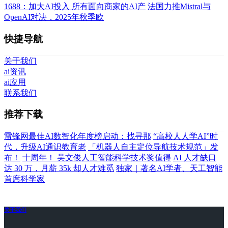
1688：加大AI投入 所有面向商家的AI产
法国力推Mistral与
OpenAI对决，2025年秋季欧
快捷导航
关于我们
ai资讯
ai应用
联系我们
推荐下载
雷锋网最佳AI数智化年度榜启动：找寻那
“高校人人学AI”时
代，升级AI通识教育老
「机器人自主定位导航技术规范」发
布！
十周年！ 吴文俊人工智能科学技术奖值得
AI 人才缺口
达 30 万，月薪 35k 却人才难觅
独家｜著名AI学者、天工智能
首席科学家
关于我们