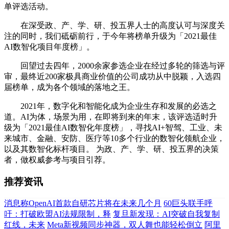
单评选活动。
在深受政、产、学、研、投五界人士的高度认可与深度关
注的同时，我们砥砺前行，于今年将榜单升级为「2021最佳
AI数智化项目年度榜」。
回望过去四年，2000余家参选企业在经过多轮的筛选与评
审，最终近200家极具商业价值的公司成功从中脱颖，入选四
届榜单，成为各个领域的落地之王。
2021年，数字化和智能化成为企业生存和发展的必选之
道。AI为体，场景为用，在即将到来的年末，该评选适时升
级为「2021最佳AI数智化年度榜」，寻找AI+智驾、工业、未
来城市、金融、安防、医疗等10多个行业的数智化领航企业，
以及其数智化标杆项目。 为政、产、学、研、投五界的决策
者，做权威参考与项目引荐。
推荐资讯
消息称OpenAI首款自研芯片将在未来几个月
60巨头联手呼
吁：打破欧盟AI法规限制，释
复旦新发现：AI突破自我复制
红线，未来
Meta新视频同步神器，双人舞也能轻松倒立
阿里