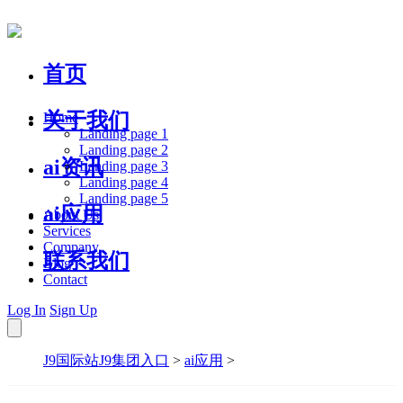
首页
关于我们
Home
Landing page 1
Landing page 2
ai资讯
Landing page 3
Landing page 4
Landing page 5
ai应用
About Us
Services
Company
联系我们
Blog
Contact
Log In
Sign Up
J9国际站J9集团入口
>
ai应用
>