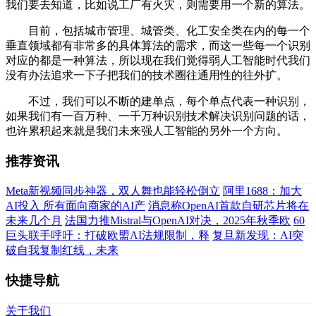
我们要去知道，比如说工厂有火灾，则需要用一个新的算法。
目前，包括城市管理、城管类、化工安全类在内的每一个
垂直领域都有非常多的具体算法的需求，而这一些每一个识别
对应的都是一种算法，所以现在我们觉得弱人工智能时代我们
没有办法追求一下子把我们的技术圈往通用性的往外扩。
不过，我们可以不断的建单点，每个单点代表一种识别，
如果我们有一百万种、一千万种识别技术解决识别问题的话，
也许累积起来就是我们未来强人工智能的另外一个方向。
推荐资讯
Meta新视频同步神器，双人舞也能轻松倒立
阿里1688：加大
AI投入 所有面向商家的AI产
消息称OpenAI首款自研芯片将在
未来几个月
法国力推Mistral与OpenAI对决，2025年秋季欧
60
巨头联手呼吁：打破欧盟AI法规限制，释
复旦新发现：AI突
破自我复制红线，未来
快捷导航
关于我们