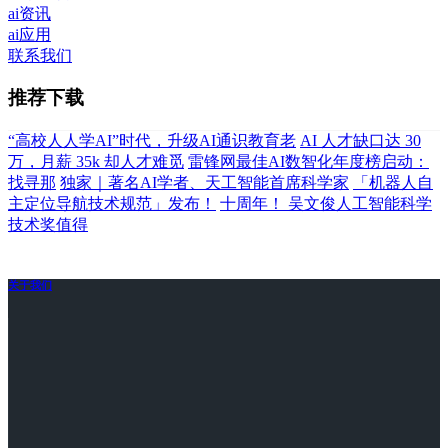
ai资讯
ai应用
联系我们
推荐下载
“高校人人学AI”时代，升级AI通识教育老
AI 人才缺口达 30
万，月薪 35k 却人才难觅
雷锋网最佳AI数智化年度榜启动：
找寻那
独家｜著名AI学者、天工智能首席科学家
「机器人自
主定位导航技术规范」发布！
十周年！ 吴文俊人工智能科学
技术奖值得
关于我们