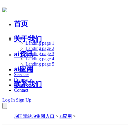
首页
关于我们
Home
Landing page 1
Landing page 2
ai资讯
Landing page 3
Landing page 4
Landing page 5
ai应用
About Us
Services
Company
联系我们
Blog
Contact
Log In
Sign Up
J9国际站J9集团入口
>
ai应用
>