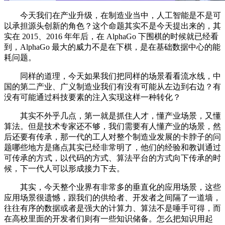
今天我们在产业升级，在制造业当中，人工智能是不是可
以承担源头创新的角色？这个命题其实不是今天提出来的，其
实在 2015、2016 年年后，在 AlphaGo 下围棋的时候就已经看
到，AlphaGo 最大的威力不是在下棋，是在基础数据中心的能
耗问题。
同样的道理，今天如果我们把同样的场景看看流水线，中
国的第二产业、广义制造业我们有没有可能从左边到右边？有
没有可能通过科技要素的注入实现这样一种转化？
其实不外乎几点，第一就是抓住人才，懂产业场景，又懂
算法。但是技术专家还不够，我们需要有人懂产业的场景，然
后还要有传承，那一代的工人对整个制造业发展的卡脖子的问
题哪些地方是痛点其实已经非常明了，他们的经验和教训通过
可传承的方式，以代码的方式、算法平台的方式向下传承的时
候，下一代人可以形成接力下去。
其实，今天整个业界有非常多的垂直化的应用场景，这些
应用场景很遗憾，跟我们的供给者、开发者之间隔了一道墙，
往往有序的数据或者是强大的计算力、算法不是唾手可得，而
在高校里面的开发者们则有一些知识储备。怎么把知识用起