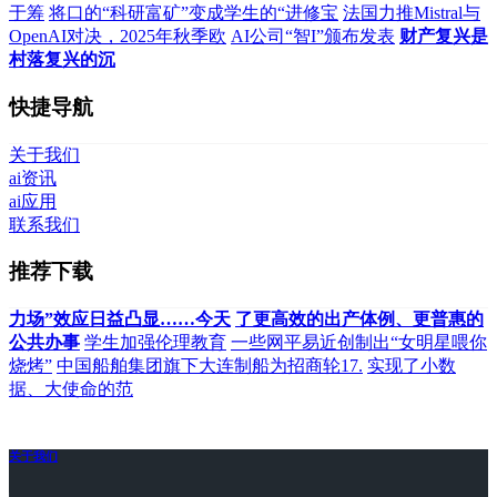
于筹
将口的“科研富矿”变成学生的“进修宝
法国力推Mistral与
OpenAI对决，2025年秋季欧
AI公司“智I”颁布发表
财产复兴是
村落复兴的沉
快捷导航
关于我们
ai资讯
ai应用
联系我们
推荐下载
力场”效应日益凸显……今天
了更高效的出产体例、更普惠的
公共办事
学生加强伦理教育
一些网平易近创制出“女明星喂你
烧烤”
中国船舶集团旗下大连制船为招商轮17.
实现了小数
据、大使命的范
关于我们