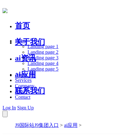
首页
关于我们
Home
Landing page 1
Landing page 2
ai资讯
Landing page 3
Landing page 4
Landing page 5
ai应用
About Us
Services
Company
联系我们
Blog
Contact
Log In
Sign Up
J9国际站J9集团入口
>
ai应用
>