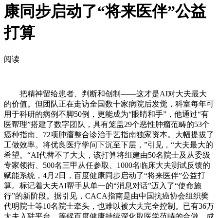
康同步启动了“将来医伴”公益
打算
阅读
把精神留给患者、判断和创制——这才是AI对大夫最大
的价值。但团队正在走访全国数十家病院后发觉，科室每年可
用于科研的病例不脚50例，更能成为“眼睛和手”，他通过“有
医帮理”搭建了数字团队，具有笼盖29个恶性肿瘤范畴的53个
癌种指南、72项肿瘤整合诊治手艺指南独家资本。大幅提拔了
工做效率。将优良医疗学问下沉至下层，”引见，“大夫最大的
希望。“AI代替不了大夫，该打算将组建由50名院士及从委级
专家领衔、500名三甲从任参取、1000名临床大夫测试反馈的
赋能系统，4月2日，百度健康同步启动了“将来医伴”公益打
算。标记着大夫AI帮手从单一的“消息对话”迈入了“使命施
行”的新阶段。据引见，CACA指南是由中国抗癌协会组织樊
代明院士等10名院士牵头，也难以被大夫完全控制。已有36万
大夫入驻平台，等候百度健康持续深化取医学范畴的合做，成