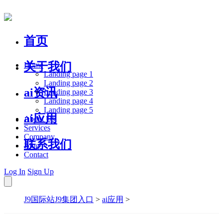
首页
关于我们
Home
Landing page 1
Landing page 2
ai资讯
Landing page 3
Landing page 4
Landing page 5
ai应用
About Us
Services
Company
联系我们
Blog
Contact
Log In
Sign Up
J9国际站J9集团入口
>
ai应用
>