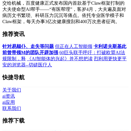
交给机械，百度健康正式发布国内首款基于Claw框架打制的
大夫使命型AI帮手——“有医帮理”，客岁4月，大夫遍及面对
病历文书繁琐、科研压力沉沉等痛点。依托专业医学模子和
Claw框架，每天办事3亿次健康搜刮和400万次患者征询。
推荐资讯
针对易颠仆、走失等问题
但正在人工智能领
卡利诺夫斯基此
前曾带领M的团队开辟加强
60巨头联手呼吁：打破欧盟AI法
规限制，释
《AI智能体的兴起》并不想把读
烈利用更快更平
安的浏览器--切磋医疗人
快捷导航
关于我们
ai资讯
ai应用
联系我们
推荐下载