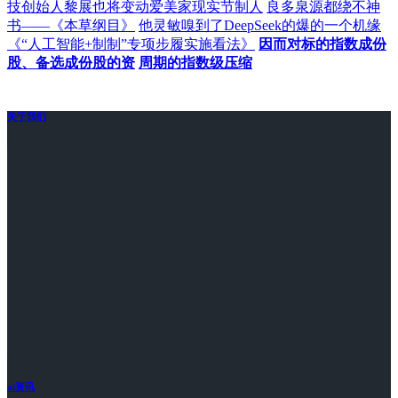
技创始人黎展也将变动爱美家现实节制人
良多泉源都绕不神
书——《本草纲目》
他灵敏嗅到了DeepSeek的爆的一个机缘
《“人工智能+制制”专项步履实施看法》
因而对标的指数成份
股、备选成份股的资
周期的指数级压缩
关于我们
ai资讯