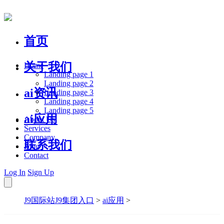
首页
关于我们
Home
Landing page 1
Landing page 2
ai资讯
Landing page 3
Landing page 4
Landing page 5
ai应用
About Us
Services
Company
联系我们
Blog
Contact
Log In
Sign Up
J9国际站J9集团入口
>
ai应用
>