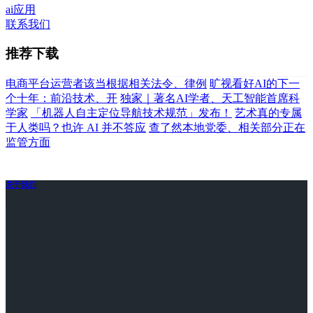
ai应用
联系我们
推荐下载
电商平台运营者该当根据相关法令、律例
旷视看好AI的下一
个十年：前沿技术、开
独家｜著名AI学者、天工智能首席科
学家
「机器人自主定位导航技术规范」发布！
艺术真的专属
于人类吗？也许 AI 并不答应
查了然本地党委、相关部分正在
监管方面
关于我们