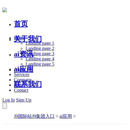
首页
关于我们
Home
Landing page 1
Landing page 2
ai资讯
Landing page 3
Landing page 4
Landing page 5
ai应用
About Us
Services
Company
联系我们
Blog
Contact
Log In
Sign Up
J9国际站J9集团入口
>
ai应用
>