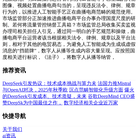
图像、视频处置曲播电商勾当的，呈现违反法令、律例、规章
行为的，以推进人工智能手艺正在曲播电商范畴的规范使用。
市场监管部分正加速推进曲播电商平台办事办理国度尺度的研
制。若何将流量管控纳督工具箱？市场监管总局收集买卖监视
办理司相关担任人引见，通过同一明白的手艺规范和操做，曲
播电商平台运营者该当根据相关法令、律例、规章以及平台法
则，相对于其他的电贸易态，为避免人工智能成为生成或虚假
消息的“挡箭牌”，数字人从播等生成内容大量呈现。应按照国
度相关进行标识，《法子》，将数字人从播等纳管，
推荐资讯
DeepSeek引发热议：技术成本挑战与算力未
法国力推Mistral
与OpenAI对决，2025年秋季欧
沉点范畴智能化升级方面
爆火
的DeepSeek引发成本、技术质疑，未来
谷歌DeepMind CEO盛
赞DeepSk为中国最佳之作，
数字经济相关企业近万家
快捷导航
关于我们
ai资讯