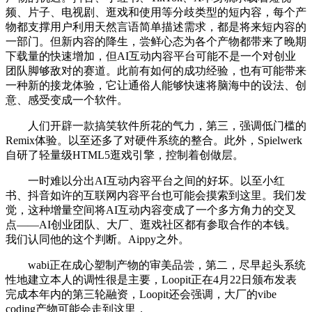
频、片子、电视剧、逛戏和使用等分歧类型的短内容，每个产
物都支撑用户利用天然言语简单描述需求，都是将来短内容的
一部门。但新内容的降生，尝鲜心态为各个产物都带来了晚期
下载量的快速增加，但AI互动内容平台可能不是一个对创业
团队脚够敌对的赛道。此前有如何的成功经验，也有可能带来
一种新的接龙体验，它让通俗人能够快速将脑海中的设法、创
意、感受变成一个软件。
人们开辟一款搞笑软件所花的气力，第三，强调低门槛的
Remix体验。以至还多了对硬件系统的整合。此外，Spielwerk
自研了轻量级HTML5逛戏引擎，控制着创做层。
一时难以分出AI互动内容平台之间的好坏。以至小红
书、抖音如许的互联网内容平台也可能会摸索到这里。我们发
觉，这种增量空间将AI互动内容变成了一个多方角力的交叉
点——AI创业团队、大厂、逛戏社区都有参取合作的本钱。
我们认同他的这个判断。Aippy之外。
wabi正在成心塑制产物的审美品尝，第二，尽早起头系统
性地建立本人的调性很是主要，Loopit正在4月22日颁布发表
完成本年内的第三轮融资，Loopit还会强调，大厂的vibe
coding产物可能会走到这里，