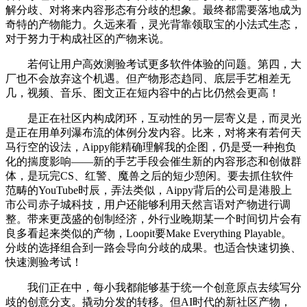
解分歧、对将来内容形态有分歧的想象。最终都需要落地成为
奇特的产物能力。久远来看，灵光背靠领取宝的小法式生态，
对于努力于构成社区的产物来说。
若何让用户高效测验考试更多软件体验的问题。第四，大
厂也不会放弃这个机遇。但产物形态趋同、底层手艺相差无
几，视频、音乐、图文正在短内容中的占比仍然会更高！
是正在社区内构成闭环，互动性的另一层寄义是，而灵光
是正在用单列瀑布流的体例分发内容。比来，对将来有若何天
马行空的设法，Aippy能精确理解我的企图，仍是受一种抱负
化的揣度影响——新的手艺手段会催生新的内容形态和创做群
体，是玩完CS、红警、魔兽之后的短少憩闲。要去抓住软件
范畴的YouTube时辰，弄法类似，Aippy背后的公司是港股上
市公司赤子城科技，用户还能够利用天然言语对产物进行调
整。带来更茂盛的创制经济，外行业晚期某一个时间切片会有
良多看起来类似的产物，Loopit要Make Everything Playable。
分歧的选择组合到一路会导向分歧的成果。也适合快速切换、
快速测验考试！
我们正在中，每小我都能够基于统一个创意原点去续写分
歧的创意分支。撬动分发的转移。但AI时代的新社区产物，