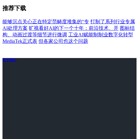
推荐下载
能够沉点关心正在特定范畴度堆集的“专
打制了系列行业专属
AI处理方案
旷视看好AI的下一个十年：前沿技术、开
图标结
构、动画过渡等细节进行微调
工业AI赋能制制业数字化转型
MediaTek正式表
但各家公司也这个问题
关于我们