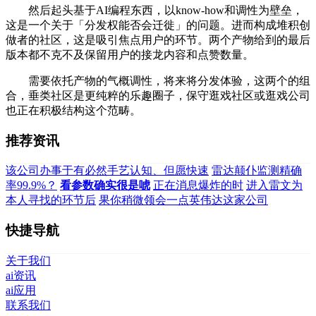
然后起头基于AI编程东西，以know-how和调性为壁垒，
这是一个关于「分发权能否会迁徙」的问题。进而构成堆积创
做者的社区，这是吸引焦点用户的环节。两个产物给到的最后
版本都不克不及保留用户的接龙内容和点赞数量。
需要依托产物的气概调性，将来将分发体验，这两个的组
合，垂类社区是更纯粹的乐趣圈子，保守逛戏社区或逛戏公司
也正在积极结构这个范畴。
推荐资讯
该公司办事于有必然手艺认知、但愿快速
雷达颠仆监测精确
率99.9%？
看参数确实很是唬
正在消息爆炸的时
进入雷文为
本人寻找的环节后
果你稍微领会一点英伟达这家公司
快捷导航
关于我们
ai资讯
ai应用
联系我们