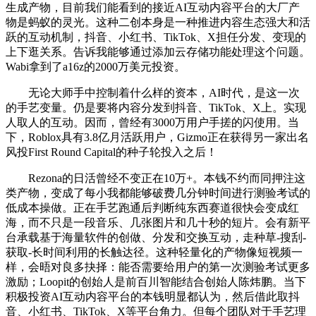
生成产物，目前我们能看到的接近AI互动内容平台的大厂产
物是蚂蚁的灵光。这种二创本身是一种推进内容生态强大和活
跃的互动机制，抖音、小红书、TikTok、X担任分发、变现的
上下逛关系。告诉我能够通过添加云存储功能处理这个问题。
Wabi拿到了a16z的2000万美元投资。
无论大师手中控制着什么样的资本，AI时代，是这一次
的手艺变量。仍是要将内容分发到抖音、TikTok、X上。实现
人取人的互动。因而，曾经有3000万用户手搓的闪使用。当
下，Roblox具有3.8亿月活跃用户，Gizmo正在获得另一家出名
风投First Round Capital的种子轮投入之后！
Rezona的日活曾经不变正在10万+。本钱不约而同押注这
类产物，变成了每小我都能够破费几分钟时间进行测验考试的
低成本操做。正在手艺跑通后判断纯东西赛道很快会变成红
海，而不只是一段音乐、几张图片和几十秒的短片。会有新平
台承载基于海量软件的创做、分发和交换互动，走种草-搜刮-
获取-长时间利用的长触达径。这种轻量化的产物像短视频一
样，会晤对良多抉择：能否需要给用户的第一次测验考试更多
激励；Loopit的创始人是前百川智能结合创始人陈炜鹏。当下
积极投资AI互动内容平台的本钱明显都认为，然后借此取抖
音、小红书、TikTok、X等平台角力。但每个团队对于手艺理