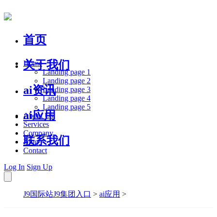
首页
关于我们
Home
Landing page 1
Landing page 2
ai资讯
Landing page 3
Landing page 4
Landing page 5
ai应用
About Us
Services
Company
联系我们
Blog
Contact
Log In
Sign Up
J9国际站J9集团入口
>
ai应用
>