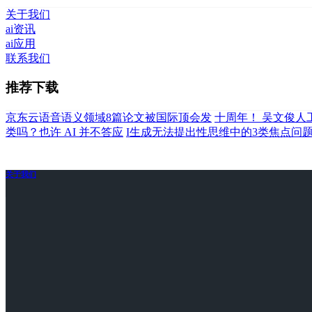
关于我们
ai资讯
ai应用
联系我们
推荐下载
京东云语音语义领域8篇论文被国际顶会发
十周年！ 吴文俊人
类吗？也许 AI 并不答应
I生成无法提出性思维中的3类焦点问
关于我们