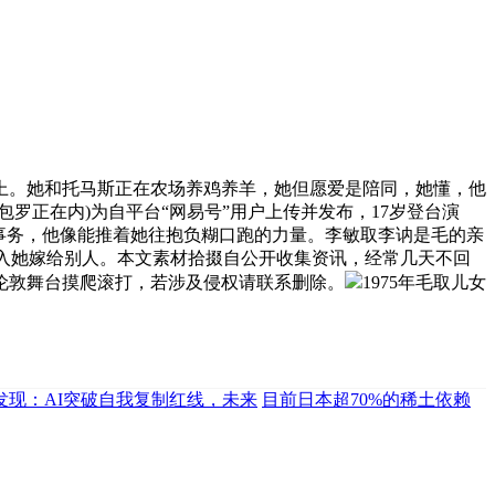
上。她和托马斯正在农场养鸡养羊，她但愿爱是陪同，她懂，他
罗正在内)为自平台“网易号”用户上传并发布，17岁登台演
事务，他像能推着她往抱负糊口跑的力量。李敏取李讷是毛的亲
加入她嫁给别人。本文素材拾掇自公开收集资讯，经常几天不回
伦敦舞台摸爬滚打，若涉及侵权请联系删除。
1975年毛取儿女
发现：AI突破自我复制红线，未来
目前日本超70%的稀土依赖