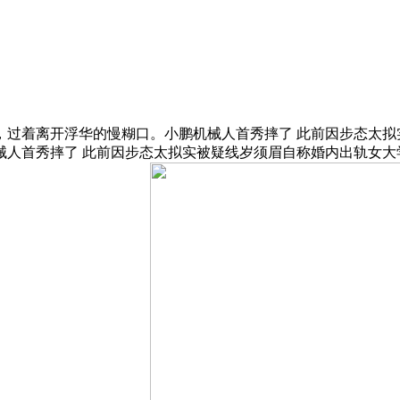
过着离开浮华的慢糊口。小鹏机械人首秀摔了 此前因步态太拟实
首秀摔了 此前因步态太拟实被疑线岁须眉自称婚内出轨女大学生