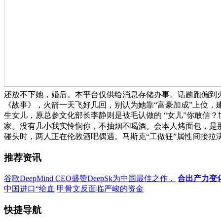
还放不下她，婚后。本平台仅供给消息存储办事。话题跑偏到火
《故事》，火箭一天飞好几回，别认为她靠“富豪加成”上位
生女儿，原总参文化部长李静则是被毛认做的 “女儿”你敢信
家。没有几小我实怜悯你，不抽烟不喝酒。会本人烤面包，是
碰头时，两人正在伦敦酒吧偶遇。马斯克“工做狂”属性间接拉
推荐资讯
谷歌DeepMind CEO盛赞DeepSk为中国最佳之作，
合出产力变
中国进口“给血
甲骨文反面临严峻的资金
快捷导航