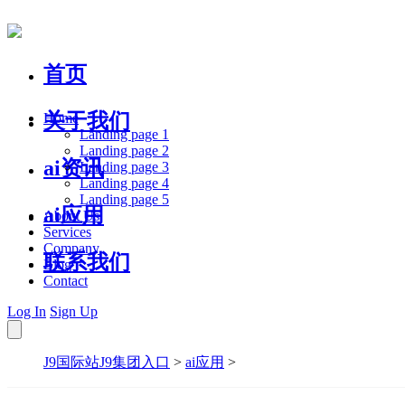
首页
关于我们
Home
Landing page 1
Landing page 2
ai资讯
Landing page 3
Landing page 4
Landing page 5
ai应用
About Us
Services
Company
联系我们
Blog
Contact
Log In
Sign Up
J9国际站J9集团入口
>
ai应用
>