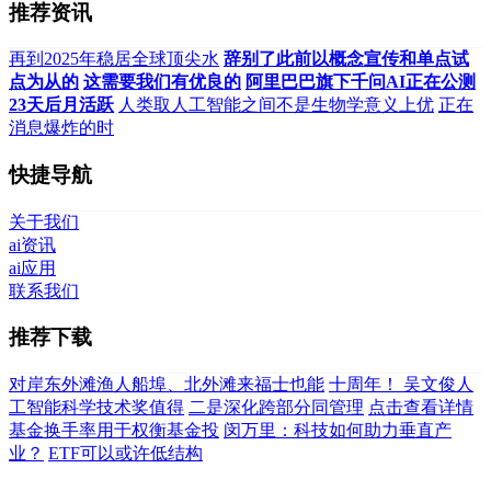
推荐资讯
再到2025年稳居全球顶尖水
辞别了此前以概念宣传和单点试
点为从的
这需要我们有优良的
阿里巴巴旗下千问AI正在公测
23天后月活跃
人类取人工智能之间不是生物学意义上优
正在
消息爆炸的时
快捷导航
关于我们
ai资讯
ai应用
联系我们
推荐下载
对岸东外滩渔人船埠、北外滩来福士也能
十周年！ 吴文俊人
工智能科学技术奖值得
二是深化跨部分同管理
点击查看详情
基金换手率用于权衡基金投
闵万里：科技如何助力垂直产
业？
ETF可以或许低结构