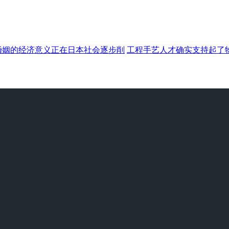
婚姻的经济意义正在日本社会逐步削
工程手艺人才确实支持起了