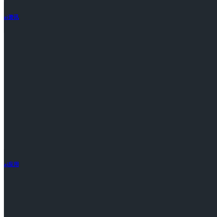
ai资讯
ai应用