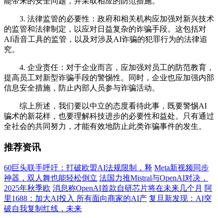
能带来的安全问题，并采取相应的防范措施。
3. 法律监管的必要性：政府和相关机构应加强对新兴技术
的监管和法律制定，以应对日益复杂的诈骗手段。这包括对
AI语音工具的监管，以及对涉及AI诈骗的犯罪行为的法律追
究。
4. 企业责任：对于企业而言，应加强对员工的防范教育，
提高员工对新型诈骗手段的警惕性。同时，企业也应加强内部
信息安全措施，防止内部人员参与诈骗活动。
综上所述，我们要以中立的态度看待此事，既要警惕AI
骗术的新花样，也要理解科技进步的必要性和益处。只有通过
全社会的共同努力，才能有效地防止此类诈骗事件的发生。
推荐资讯
60巨头联手呼吁：打破欧盟AI法规限制，释
Meta新视频同步
神器，双人舞也能轻松倒立
法国力推Mistral与OpenAI对决，
2025年秋季欧
消息称OpenAI首款自研芯片将在未来几个月
阿
里1688：加大AI投入 所有面向商家的AI产
复旦新发现：AI突
破自我复制红线，未来