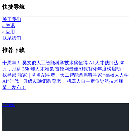
快捷导航
关于我们
ai资讯
ai应用
联系我们
推荐下载
十周年！ 吴文俊人工智能科学技术奖值得
AI 人才缺口达 30
万，月薪 35k 却人才难觅
雷锋网最佳AI数智化年度榜启动：
找寻那
独家｜著名AI学者、天工智能首席科学家
“高校人人学
AI”时代，升级AI通识教育老
「机器人自主定位导航技术规
范」发布！
关于我们