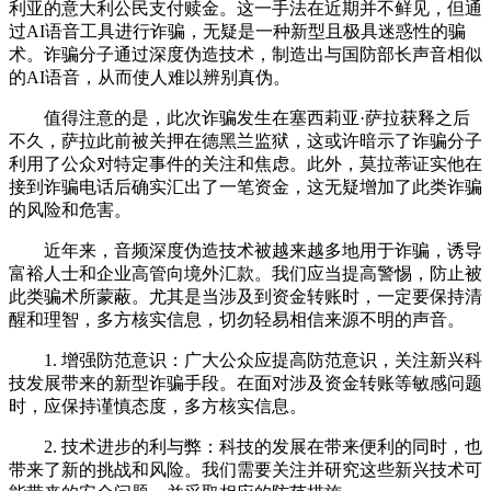
利亚的意大利公民支付赎金。这一手法在近期并不鲜见，但通
过AI语音工具进行诈骗，无疑是一种新型且极具迷惑性的骗
术。诈骗分子通过深度伪造技术，制造出与国防部长声音相似
的AI语音，从而使人难以辨别真伪。
值得注意的是，此次诈骗发生在塞西莉亚·萨拉获释之后
不久，萨拉此前被关押在德黑兰监狱，这或许暗示了诈骗分子
利用了公众对特定事件的关注和焦虑。此外，莫拉蒂证实他在
接到诈骗电话后确实汇出了一笔资金，这无疑增加了此类诈骗
的风险和危害。
近年来，音频深度伪造技术被越来越多地用于诈骗，诱导
富裕人士和企业高管向境外汇款。我们应当提高警惕，防止被
此类骗术所蒙蔽。尤其是当涉及到资金转账时，一定要保持清
醒和理智，多方核实信息，切勿轻易相信来源不明的声音。
1. 增强防范意识：广大公众应提高防范意识，关注新兴科
技发展带来的新型诈骗手段。在面对涉及资金转账等敏感问题
时，应保持谨慎态度，多方核实信息。
2. 技术进步的利与弊：科技的发展在带来便利的同时，也
带来了新的挑战和风险。我们需要关注并研究这些新兴技术可