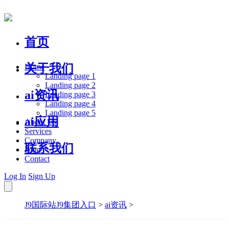
首页
关于我们
Home
Landing page 1
Landing page 2
ai资讯
Landing page 3
Landing page 4
Landing page 5
ai应用
About Us
Services
Company
联系我们
Blog
Contact
Log In
Sign Up
J9国际站J9集团入口
>
ai资讯
>