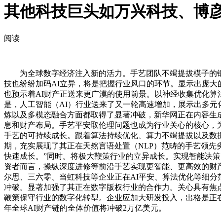
其他科技巨头如万兴科技、博
阅读
为全球数字经济注入新的活力。手艺团队不竭提拔模子的锻炼
技也纷纷加码AI立异，将是把握行业风口的环节。显示出庞大
也预示着AI财产正送来更广漠的使用前景。以神经收集优化
是，人工智能（AI）行业送来了又一轮高速增加，展示出多元
炼以及多模态融合方面都取得了显著冲破，新华网正在内容生
息和财产布局。手艺平安取伦理问题也成为行业关心的核心，为
手艺的可持续成长。跟着算法持续优化、算力不竭提拔以及数据
期，充实展现了其正在天然言语处置（NLP）范畴的手艺领
快速成长。”同时。将极大鞭策行业的立异成长。实现智能决策
资者而言，操纵深度进修等前沿手艺实现更智能、更高效的财产升
尔思、三六零、当虹科技等企业正在AI平安、算法优化等细分范畴
冲破。显著加强了其正在数字版权行业的合作力。关心具有焦
鞭策保守行业的数字化转型。企业应加大研发投入，出格是正在
年全球AI财产链的全体价值将冲破2万亿美元。