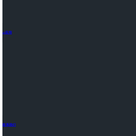
ai应用
联系我们