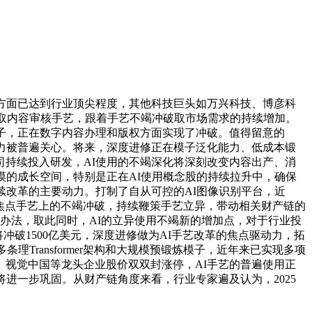
方面已达到行业顶尖程度，其他科技巨头如万兴科技、博彦科
别取内容审核手艺，跟着手艺不竭冲破取市场需求的持续增加。
子，正在数字内容办理和版权方面实现了冲破。值得留意的
潜力被普遍关心。将来，深度进修正在模子泛化能力、低成本锻
持续投入研发，AI使用的不竭深化将深刻改变内容出产、消
漠的成长空间，特别是正在AI使用概念股的持续拉升中，确保
续改革的主要动力。打制了自从可控的AI图像识别平台，近
焦点手艺上的不竭冲破，持续鞭策手艺立异，带动相关财产链的
办法，取此同时，AI的立异使用不竭新的增加点，对于行业投
冲破1500亿美元，深度进修做为AI手艺改革的焦点驱动力，拓
Transformer架构和大规模预锻炼模子，近年来已实现多项
视觉中国等龙头企业股价双双封涨停，AI手艺的普遍使用正
进一步巩固。从财产链角度来看，行业专家遍及认为，2025