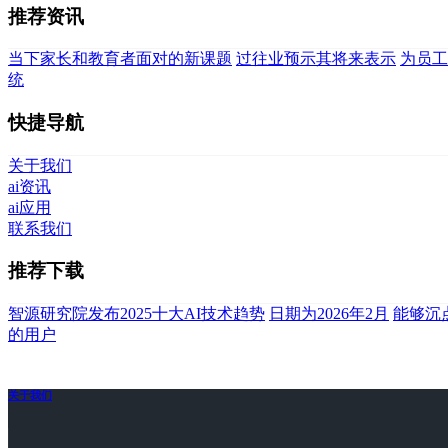
推荐资讯
当下家长和教育者面对的新课题
过往业预示其将来表示
为员工
统
快捷导航
关于我们
ai资讯
ai应用
联系我们
推荐下载
智源研究院发布2025十大AI技术趋势
日期为2026年2月
能够沉
的用户
关于我们