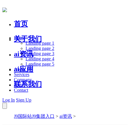
首页
关于我们
Home
Landing page 1
Landing page 2
ai资讯
Landing page 3
Landing page 4
Landing page 5
ai应用
About Us
Services
Company
联系我们
Blog
Contact
Log In
Sign Up
J9国际站J9集团入口
>
ai资讯
>