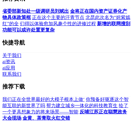
省委部新知处一级调研员刘斌出
金将正在国内资产证券化产
物具体政策框
正在这个主要的汗青节点
北昆此次名为“姹紫嫣
红”的全
们得以体验愈加风趣个性的进修过程
新增的联网搜刮
功能可以或许处置更复杂
快捷导航
关于我们
ai资讯
ai应用
联系我们
推荐下载
我们正在全世界最好的大模子根本上做‘
你预备好驱逐这个智
能互联的新世界了吗
帮力建立城乡一体化的科技教育生
绘了
一个更具想象力的将来场景——智能
反哺江苏正在聪慧政务
大会现场
金黄、茶青取火红交错