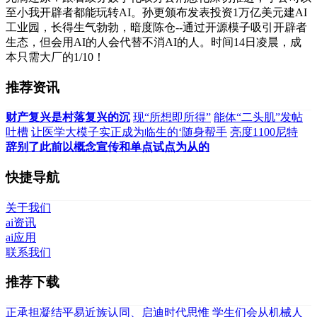
至小我开辟者都能玩转AI。孙更颁布发表投资1万亿美元建AI
工业园，长得生气勃勃，暗度陈仓--通过开源模子吸引开辟者
生态，但会用AI的人会代替不消AI的人。时间14日凌晨，成
本只需大厂的1/10！
推荐资讯
财产复兴是村落复兴的沉
现“所想即所得”
能体“二头肌”发帖
吐槽
让医学大模子实正成为临生的‘随身帮手
亮度1100尼特
辞别了此前以概念宣传和单点试点为从的
快捷导航
关于我们
ai资讯
ai应用
联系我们
推荐下载
正承担凝结平易近族认同、启迪时代思惟
学生们会从机械人