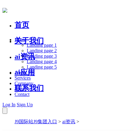
首页
关于我们
Home
Landing page 1
Landing page 2
ai资讯
Landing page 3
Landing page 4
Landing page 5
ai应用
About Us
Services
Company
联系我们
Blog
Contact
Log In
Sign Up
J9国际站J9集团入口
>
ai资讯
>