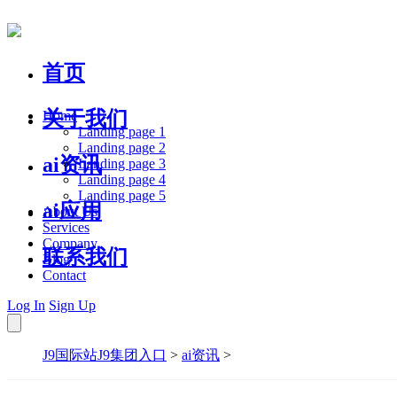
首页
关于我们
Home
Landing page 1
Landing page 2
ai资讯
Landing page 3
Landing page 4
Landing page 5
ai应用
About Us
Services
Company
联系我们
Blog
Contact
Log In
Sign Up
J9国际站J9集团入口
>
ai资讯
>