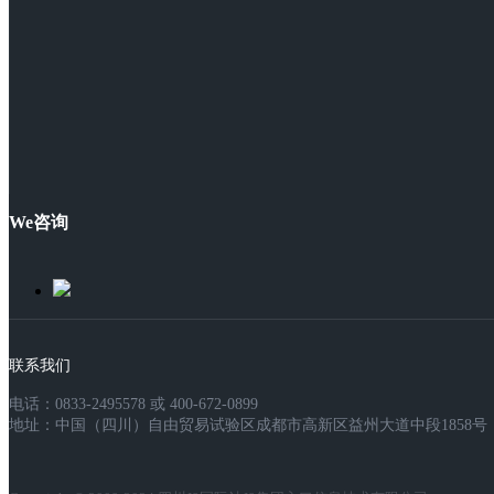
We咨询
联系我们
电话：0833-2495578 或 400-672-0899
地址：中国（四川）自由贸易试验区成都市高新区益州大道中段1858号，