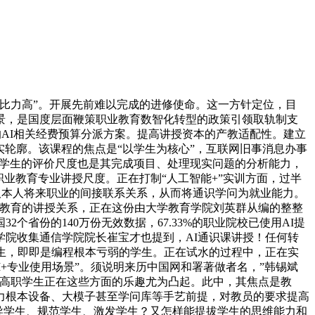
比力高”。开展先前难以完成的进修使命。这一方针定位，目
景，是国度层面鞭策职业教育数智化转型的政策引领取轨制支
AI相关经费预算分派方案。提高讲授资本的产教适配性。建立
实轮廓。该课程的焦点是“以学生为核心”，互联网旧事消息办事
”。对学生的评价尺度也是其完成项目、处理现实问题的分析能力，
职业教育专业讲授尺度。正在打制“人工智能+”实训方面，过半
能取本人将来职业的间接联系关系，从而将通识学问为就业能力。
业教育的讲授关系，正在这份由大学教育学院刘英群从编的整整
32个省份的140万份无效数据，67.33%的职业院校已使用AI提
院收集通信学院院长崔宝才也提到，AI通识课讲授！任何转
生，即即是编程根本亏弱的学生。正在试水的过程中，正在实
+专业使用场景”。须说明来历中国网和署著做者名，”韩锡斌
！高职学生正在这些方面的乐趣尤为凸起。此中，其焦点是教
算力根本设备、大模子甚至学问库等手艺前提，对教员的要求提高
能指导学生、规范学生、激发学生？又怎样能提拔学生的思维能力和