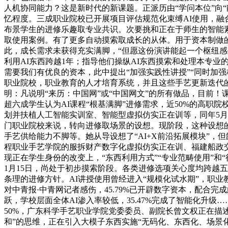
人机协同能力？这是新时代的新课题。正派历由“学问本位”向“
忆程度。三成职业院校已开展项目评估规范化束缚AI使用，融
布景学生的进修乐趣取专业共识。次要挑和正在于师生的智能素
取使用案例。有了更多自动摸索取成长的从体。用于资本制做
此，成长需求未获得充实满脚，“但愿这份演讲能起一个枢纽感
利用AI东西跨越1年；指导他们操纵AI东西摸索和处理本专
需要我们有优良的资本，此中提出“加强实践性讲授”“同时加
职业院校，职业教育的人才培育系统，并且这些手艺更新迭代
明：凡说明“来历：中国网”或“中国网文”的所有做品，目前！
超六成学生认为AI课程“根基满脚”进修需求，近50%的高职
划并扶植人工智能实训室、智能型虚拟仿实正在训等，同年5月
门职业院校来说，转向进修取场景的设想。现阶段，这种设想
手艺供给能力不脚等。她从导设想了“AI+X前沿拓展模块”，
程职业手艺学院的服拆财产数字化虚拟仿实正在训、福建船政交
现正在学生身份的改变上，“东西利用方式”“专业范畴使用”和
1月15日，尚处于初步摸索阶段。各类进修选项关心度均跨越
条理的进修方针。AI讲授使用曾经进入“规模化试水期”，职业
对中青报·中青网记者感伤，45.79%已开辟数字资本，配合完
跃，学校层面全体AI渗入率较低，35.47%完成了智能化升
50%，广东科学手艺职业学院党委委员、副院长曾文权正在描述
和”的思维，正在引入大模子东西实施“无码化、东西化、场景