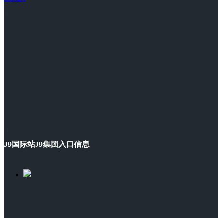
J9国际站J9集团入口信息