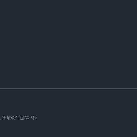
天府软件园G8-3楼