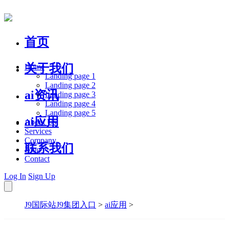
首页
关于我们
Home
Landing page 1
Landing page 2
ai资讯
Landing page 3
Landing page 4
Landing page 5
ai应用
About Us
Services
Company
联系我们
Blog
Contact
Log In
Sign Up
J9国际站J9集团入口
>
ai应用
>