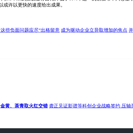
s可以或许以更快的速度给出成果。
对这些负面问题应尽“出格留意
成为驱动企业立异取增加的焦点
金黄、茶青取火红交错
龚正见证影谱等科创企业战略签约 压轴