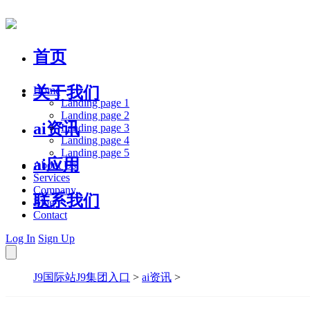
首页
关于我们
Home
Landing page 1
Landing page 2
ai资讯
Landing page 3
Landing page 4
Landing page 5
ai应用
About Us
Services
Company
联系我们
Blog
Contact
Log In
Sign Up
J9国际站J9集团入口
>
ai资讯
>