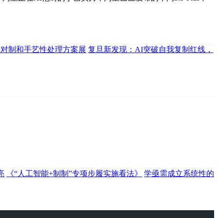
并对制和手艺性处理方案展
复旦新发现：AI突破自我复制红线，
亮
《“人工智能+制制”专项步履实施看法》
学亟需成立系统性的