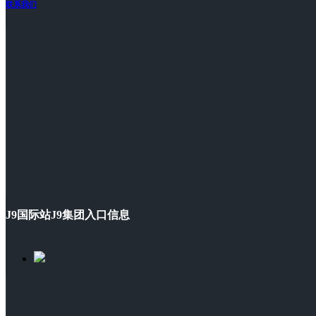
联系我们
J9国际站J9集团入口信息