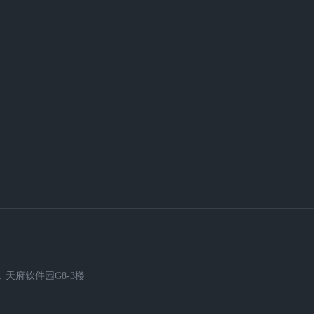
天府软件园G8-3楼