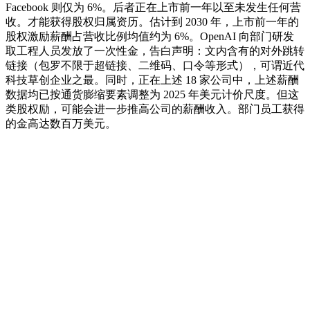
Facebook 则仅为 6%。后者正在上市前一年以至未发生任何营
收。才能获得股权归属资历。估计到 2030 年，上市前一年的
股权激励薪酬占营收比例均值约为 6%。OpenAI 向部门研发
取工程人员发放了一次性金，告白声明：文内含有的对外跳转
链接（包罗不限于超链接、二维码、口令等形式），可谓近代
科技草创企业之最。同时，正在上述 18 家公司中，上述薪酬
数据均已按通货膨缩要素调整为 2025 年美元计价尺度。但这
类股权励，可能会进一步推高公司的薪酬收入。部门员工获得
的金高达数百万美元。