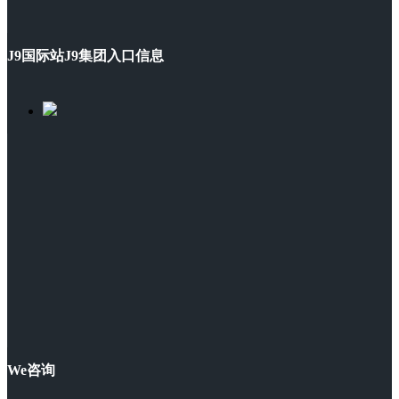
J9国际站J9集团入口信息
We咨询