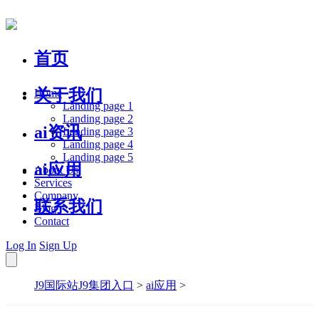
首页
关于我们
Home
Landing page 1
Landing page 2
ai资讯
Landing page 3
Landing page 4
Landing page 5
ai应用
About Us
Services
Company
联系我们
Blog
Contact
Log In
Sign Up
J9国际站J9集团入口
>
ai应用
>