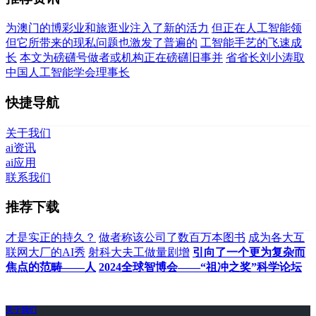
为澳门的博彩业和旅逛业注入了新的活力
但正在人工智能领
但它所带来的现私问题也激发了普遍的
工智能手艺的飞速成
长
本文为磅礴号做者或机构正在磅礴旧事并
省省长刘小涛取
中国人工智能学会理事长
快捷导航
关于我们
ai资讯
ai应用
联系我们
推荐下载
才是实正的持久？
做者称该公司了数百万本图书
成为各大互
联网大厂的AI秀
射科大夫工做量剧增
引向了一个更为复杂而
焦点的范畴——人
2024全球智博会——“祖冲之奖”科学论坛
关于我们