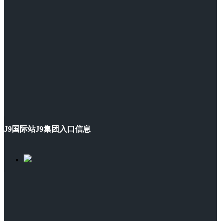
J9国际站J9集团入口信息