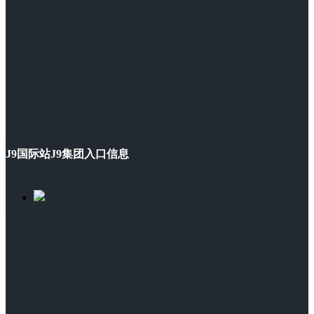
J9国际站J9集团入口信息