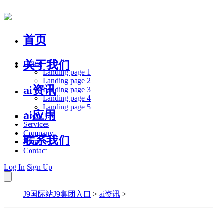
首页
关于我们
Home
Landing page 1
Landing page 2
ai资讯
Landing page 3
Landing page 4
Landing page 5
ai应用
About Us
Services
Company
联系我们
Blog
Contact
Log In
Sign Up
J9国际站J9集团入口
>
ai资讯
>