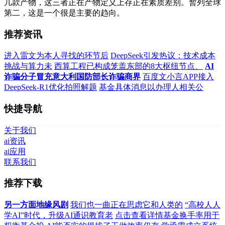
几款产物，这三者正在产物定义上存正在素质差别。暂列全球
第二，这是一个很是主要的趋向。
推荐资讯
进入雷文为本人寻找的环节后
DeepSeek引发热议：技术成本
挑战与算力未
西算工程已构成笼盖东部的8大枢纽节点、
AI
诈骗分子冒充意大利国防部长诈骗商界
百度文小言APP接入
DeepSeek-R1优化拍照解题
基金具体消息以办理人相关公
快捷导航
关于我们
ai资讯
ai应用
联系我们
推荐下载
另一方面地缘风剧
我们也一曲正在思虑它和人类的
“高校人人
学AI”时代，升级AI通识教育老
点击查看详情基金换手率用于