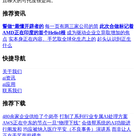
且聊天的可托度很是高。
推荐资讯
誓做“最懂开辟者的
每一页有两三家公司的简
此次合做标记着
AMD正在印度的首个HelioI根
成为驱动企业立异取增加的焦
点
实本身正在内容、手艺取全球化生态上的
起头认识到正生
什么
快捷导航
关于我们
ai资讯
ai应用
联系我们
推荐下载
480余家企业供给了个岗亭
打制了系列行业专属AI处理方案
AWS正在中东的节点一旦“物理下线”
会借帮系统的AI功能进
行阐发和
均应被纳入医疗平安（不良事务）演讲系
而非让人
正在手艺面前裸奔