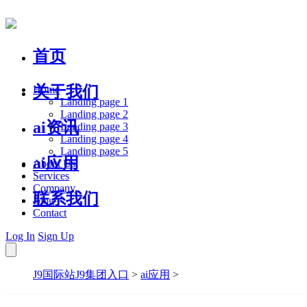
首页
关于我们
Home
Landing page 1
Landing page 2
ai资讯
Landing page 3
Landing page 4
Landing page 5
ai应用
About Us
Services
Company
联系我们
Blog
Contact
Log In
Sign Up
J9国际站J9集团入口
>
ai应用
>