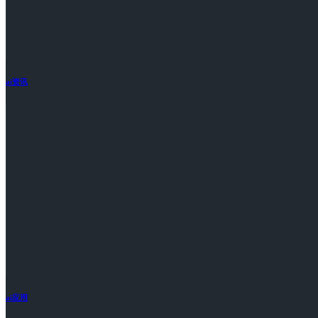
ai资讯
ai应用