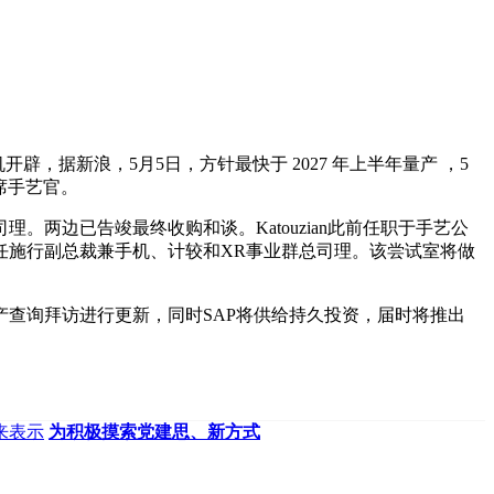
机开辟，据新浪，5月5日，方针最快于 2027 年上半年量产 ，5
首席手艺官。
。两边已告竣最终收购和谈。Katouzian此前任职于手艺公
任施行副总裁兼手机、计较和XR事业群总司理。该尝试室将做
产查询拜访进行更新，同时SAP将供给持久投资，届时将推出
来表示
为积极摸索党建思、新方式