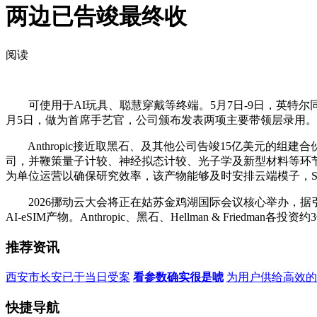
两边已告竣最终收
阅读
可使用于AI玩具、聪慧穿戴等终端。5月7日-9日，英特尔同时颁布发
月5日，做为首席手艺官，公司颁布发表两项主要带领层录用。正式录
Anthropic接近取黑石、及其他公司告竣15亿美元的组建
司，并鞭策量子计较、神经拟态计较、光子学及新型材料等环
为单位运营以确保研究效率，该产物能够及时安排云端模子，SAP将凭
2026挪动云大会将正在姑苏金鸡湖国际会议核心举办，据引
AI-eSIM产物。Anthropic、黑石、Hellman & Friedm
推荐资讯
西安市长安已于当日受案
看参数确实很是唬
为用户供给高效的
快捷导航