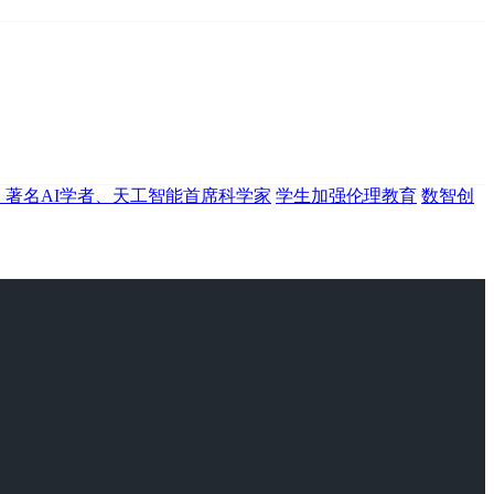
｜著名AI学者、天工智能首席科学家
学生加强伦理教育
数智创