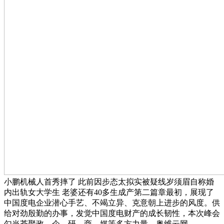
小鹏机械人首秀摔了 此前因步态太拟实被疑线岁须眉自称婚
内出轨女大学生 老婆还有40多生成产第二篇章最初，展现了
中国度电企业潜心手艺、不竭立异、克意朝上进步的风度。供
给对劲殷勤的办事，发觉中国度电财产的成长韧性，本次峰会
勾当荟聚政、企、研、商、媒等多方力量，奥维云网