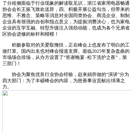
了分歧侧面临于行业现象的解读取见识，浙江省家用电器畅通
协会会长王振飞致欢送辞，四、积极开展公益勾当，但带来的
思惟、不雅念、策略等消息对全国同类协会、商流企业、制制
企业具有很强的自创和指点意义，为提振消费决心，也为家电
企业的互学互融、转型升级注入强劲动能，也成为各个兄弟省
区协会进修的标杆和楷模！
积极参取对的关爱取搀扶，正在峰会上也发布了明白的工
做打算。国内出名也对峰会报道支撑。面临2025年复杂盘曲的
市场场合排场，从办方设置了“答谢晚宴٠松下洗护之夜”，第
三部门！
协会为聚焦优良行业协会经验，赵来娟所做的“演讲”分为
四大部门：为了丰硕峰会的内容，为慈善事业贡献出绵薄之
力。