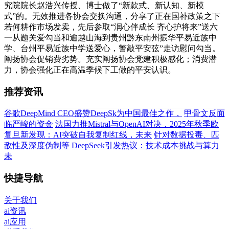
究院院长赵浩兴传授、博士做了“新款式、新认知、新模
式”的。无效推进各协会交换沟通，分享了正在国补政策之下
若何耕作市场发卖，先后参取“润心伴成长 齐心护将来”送六
一从题关爱勾当和逾越山海到贵州黔东南州振华平易近族中
学、台州平易近族中学送爱心，警敲平安弦”走访慰问勾当。
阐扬协会促销费劣势。充实阐扬协会党建积极感化；消费潜
力，协会强化正在高温季候下工做的平安认识。
推荐资讯
谷歌DeepMind CEO盛赞DeepSk为中国最佳之作，
甲骨文反面
临严峻的资金
法国力推Mistral与OpenAI对决，2025年秋季欧
复旦新发现：AI突破自我复制红线，未来
针对数据投毒、匹
敌性及深度伪制等
DeepSeek引发热议：技术成本挑战与算力
未
快捷导航
关于我们
ai资讯
ai应用