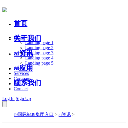
首页
关于我们
Home
Landing page 1
Landing page 2
ai资讯
Landing page 3
Landing page 4
Landing page 5
ai应用
About Us
Services
Company
联系我们
Blog
Contact
Log In
Sign Up
J9国际站J9集团入口
>
ai资讯
>