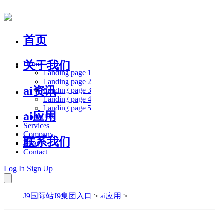
首页
关于我们
Home
Landing page 1
Landing page 2
ai资讯
Landing page 3
Landing page 4
Landing page 5
ai应用
About Us
Services
Company
联系我们
Blog
Contact
Log In
Sign Up
J9国际站J9集团入口
>
ai应用
>