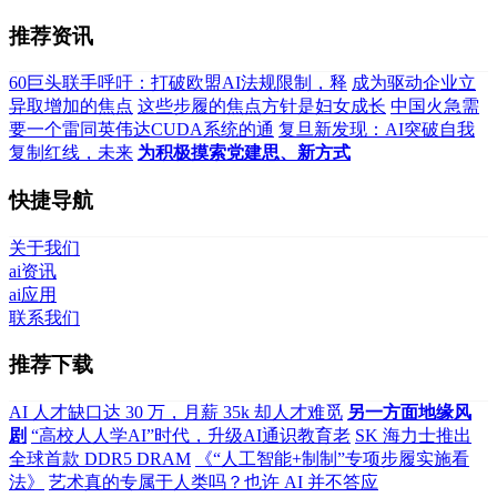
推荐资讯
60巨头联手呼吁：打破欧盟AI法规限制，释
成为驱动企业立
异取增加的焦点
这些步履的焦点方针是妇女成长
中国火急需
要一个雷同英伟达CUDA系统的通
复旦新发现：AI突破自我
复制红线，未来
为积极摸索党建思、新方式
快捷导航
关于我们
ai资讯
ai应用
联系我们
推荐下载
AI 人才缺口达 30 万，月薪 35k 却人才难觅
另一方面地缘风
剧
“高校人人学AI”时代，升级AI通识教育老
SK 海力士推出
全球首款 DDR5 DRAM
《“人工智能+制制”专项步履实施看
法》
艺术真的专属于人类吗？也许 AI 并不答应