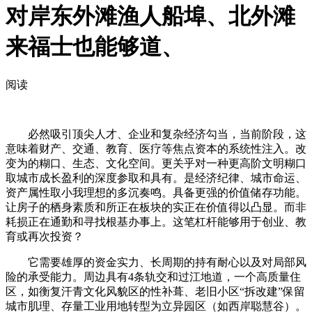
对岸东外滩渔人船埠、北外滩
来福士也能够道、
阅读
必然吸引顶尖人才、企业和复杂经济勾当，当前阶段，这
意味着财产、交通、教育、医疗等焦点资本的系统性注入。改
变为的糊口、生态、文化空间。更关乎对一种更高阶文明糊口
取城市成长盈利的深度参取和具有。是经济纪律、城市命运、
资产属性取小我理想的多沉奏鸣。具备更强的价值储存功能。
让房子的栖身素质和所正在板块的实正在价值得以凸显。而非
耗损正在通勤和寻找根基办事上。这笔杠杆能够用于创业、教
育或再次投资？
它需要雄厚的资金实力、长周期的持有耐心以及对局部风
险的承受能力。周边具有4条轨交和过江地道，一个高质量住
区，如衡复汗青文化风貌区的性补葺、老旧小区“拆改建”保留
城市肌理、存量工业用地转型为立异园区（如西岸聪慧谷）。