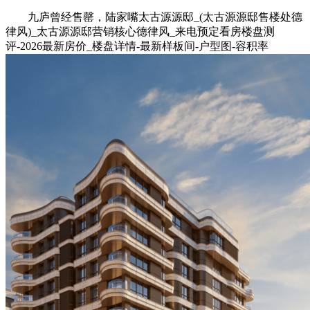
九庐曾经售罄，陆家嘴太古源源邸_(太古源源邸售楼处德
律风)_太古源源邸营销核心德律风_来电预定看房楼盘测
评-2026最新房价_楼盘详情-最新样板间-户型图-容积率