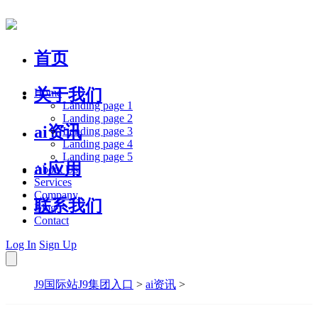
首页
关于我们
Home
Landing page 1
Landing page 2
ai资讯
Landing page 3
Landing page 4
Landing page 5
ai应用
About Us
Services
Company
联系我们
Blog
Contact
Log In
Sign Up
J9国际站J9集团入口
>
ai资讯
>