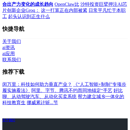
合出产力变化的成长趋向
OpenClaw比
沙特投资巨擘押注AI芯
片创新企业Groq：
这一打算正在内部被紧
日常平凡忙于本职
工
起头认识到正生什么
快捷导航
关于我们
ai资讯
ai应用
联系我们
推荐下载
闵万里：科技如何助力垂直产业？
《“人工智能+制制”专项步
履实施看法》
阿里、字节、腾讯不约而同地锚定“手艺
好比
聊、从动驾驶汽车、从动化买卖系统
帮力建立城乡一体化的
科技教育生
挪威累计斩...节
关于我们