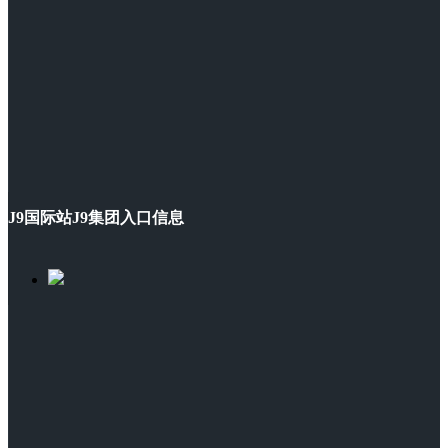
J9国际站J9集团入口信息