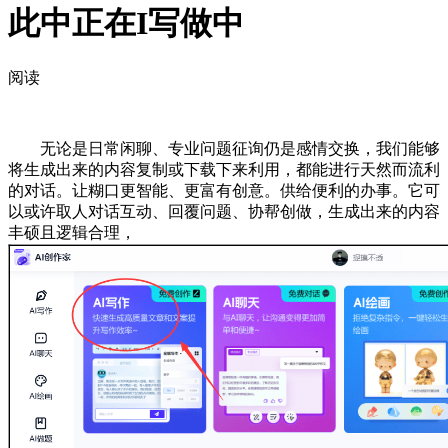
此中正在I写做中
阅读
无论是日常闲聊、专业问题征询仍是感情交换，我们能够
将生成出来的内容复制或下载下来利用，都能进行天然而流利
的对话。让糊口更智能、更富有创意。供给便利的办事。它可
以或许取人对话互动、回覆问题、协帮创做，生成出来的内容
丰硕且逻辑合理，