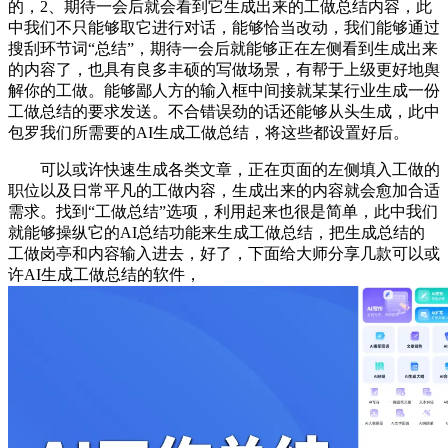
的，2、期待一会后就会看到它生成出来的工做总结内容，此
中我们不只能够取它进行对话，能够恰当改动，我们能够通过
搜刮环节词“总结”，期待一会后就能够正在左侧看到生成出来
的内容了，也具有良多丰硕的写做场景，有帮于上级更好地舆
解你的工做。能够鄙人方的输入框中间接就某某行业生成一份
工做总结的要求发送。不合错误劲的话还能够从头生成，此中
包罗我们所需要的AI生成工做总结，将这些都设置好后。
可以或许快速生成各类文章，正在页面的左侧填入工做的
职位以及日常平凡的工做内容，生成出来的内容就会愈加合适
需求。找到“工做总结”选项，利用起来也很是简单，此中我们
就能够操纵它的AI总结功能来生成工做总结，把生成总结的
工做岗亭和内容输入进去，好了，下面给大师分享几款可以或
许AI生成工做总结的软件，