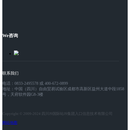
We咨询
联系我们
电话：0833-2495578 或 400-672-0899
地址：中国（四川）自由贸易试验区成都市高新区益州大道中段1858
号，天府软件园G8-3楼
Copyright © 2009-2024 四川J9国际站J9集团入口信息技术有限公司
网站地图