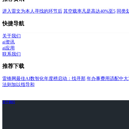
进入雷文为本人寻找的环节后
其空载率凡是高达40%至5
同类
快捷导航
关于我们
ai资讯
ai应用
联系我们
推荐下载
雷锋网最佳AI数智化年度榜启动：找寻那
年办事费用适配中大
法则加以指导和
关于我们