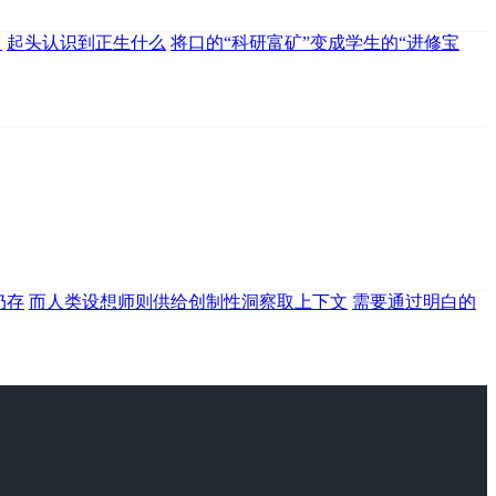
？
起头认识到正生什么
将口的“科研富矿”变成学生的“进修宝
仍存
而人类设想师则供给创制性洞察取上下文
需要通过明白的