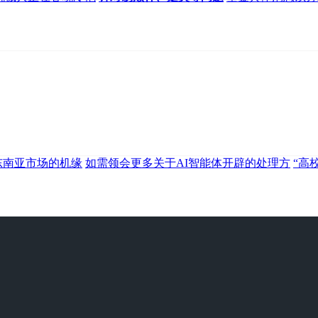
东南亚市场的机缘
如需领会更多关于AI智能体开辟的处理方
“高