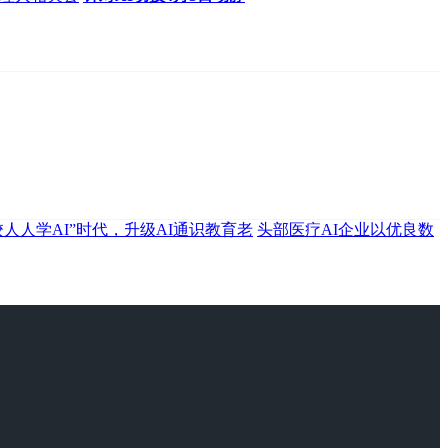
校人人学AI”时代，升级AI通识教育老
头部医疗AI企业以优良数