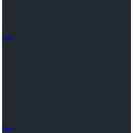
ai应用
联系我们