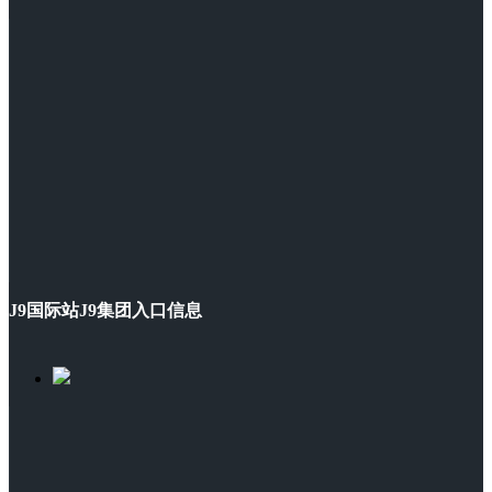
J9国际站J9集团入口信息