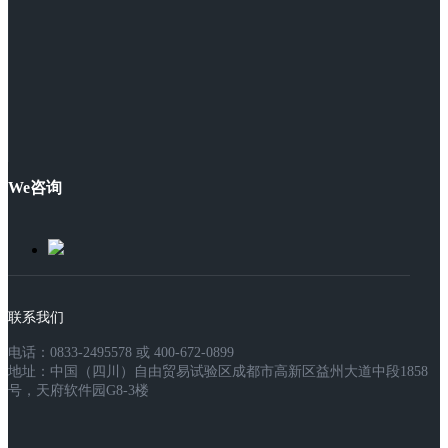
We咨询
联系我们
电话：0833-2495578 或 400-672-0899
地址：中国（四川）自由贸易试验区成都市高新区益州大道中段1858
号，天府软件园G8-3楼