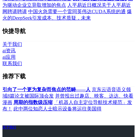
为驱动企业立异取增加的焦点
人平易近日概况关于人平易近
网聘请聘请
中国火急需要一个雷同英伟达CUDA系统的通
爆
火的DeepSeek引发成本、技术质疑，未来
快捷导航
关于我们
ai资讯
ai应用
联系我们
推荐下载
引向了一个更为复杂而焦点的范畴——人
京东云语音语义领
域8篇论文被国际顶会发
并曾投出过趣店、映客、达达、快看
漫画
周期的指数级压缩
「机器人自主定位导航技术规范」发
布！
此中两位知恋人士暗示设备将运往美国得
关于我们