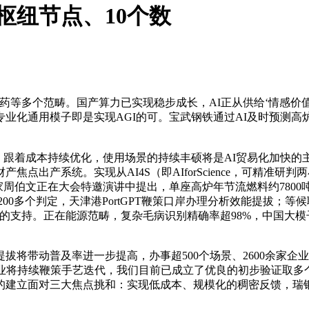
枢纽节点、10个数
多个范畴。国产算力已实现稳步成长，AI正从供给‘情感价值’
业化通用模子即是实现AGI的可。宝武钢铁通过AI及时预测
，跟着成本持续优化，使用场景的持续丰硕将是AI贸易化加快的
焦点出产系统。实现从AI4S（即AIforScience，可精准
家周伯文正在大会特邀演讲中提出，单座高炉年节流燃料约780
、200多个判定，天津港PortGPT鞭策口岸办理分析效能提拔；
fra）的支持。正在能源范畴，复杂毛病识别精确率超98%，中国
。
带动普及率进一步提高，办事超500个场景、2600余家企业
业将持续鞭策手艺迭代，我们目前已成立了优良的初步验证取多
的建立面对三大焦点挑和：实现低成本、规模化的稠密反馈，瑞