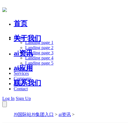
首页
关于我们
Home
Landing page 1
Landing page 2
ai资讯
Landing page 3
Landing page 4
Landing page 5
ai应用
About Us
Services
Company
联系我们
Blog
Contact
Log In
Sign Up
J9国际站J9集团入口
>
ai资讯
>