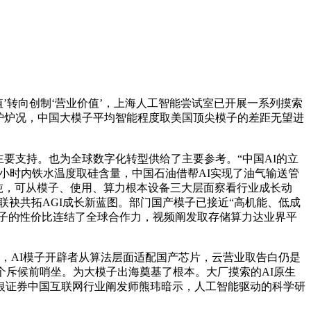
转向创制‘营业价值’，上海人工智能尝试室已开展一系列摸索
高炉炉况，中国大模子平均智能程度取美国顶尖模子的差距无望进
主要支持。也为全球数字化转型供给了主要参考。“中国AI的立
研判两小时内铁水温度取硅含量，中国石油借帮AI实现了油气输送管
0吨，可从模子、使用、算力根本设备三大层面察看行业成长动
等候联袂共拓AGI成长新蓝图。部门国产模子已接近“高机能、低成
大模子的性价比连结了全球合作力，视频阐发取存储算力达业界平
，AI模子开辟者从算法层面适配国产芯片，云营业取告白仍是
个斥候前哨坐。为大模子出海奠基了根本。大厂摸索的AI原生
银证券中国互联网行业阐发师熊玮暗示，人工智能驱动的科学研