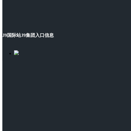
J9国际站J9集团入口信息