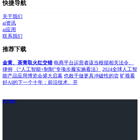
快捷导航
关于我们
ai资讯
ai应用
联系我们
推荐下载
金黄、茶青取火红交错
电商平台运营者该当根据相关法令、
律例
《“人工智能+制制”专项步履实施看法》
2024全球人工智
能产品应用博览会盛大启幕
也敢于做更具冲破性的尝
旷视看
好AI的下一个十年：前沿技术、开
关于我们