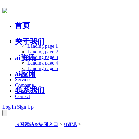
首页
关于我们
Home
Landing page 1
Landing page 2
ai资讯
Landing page 3
Landing page 4
Landing page 5
ai应用
About Us
Services
Company
联系我们
Blog
Contact
Log In
Sign Up
J9国际站J9集团入口
>
ai资讯
>