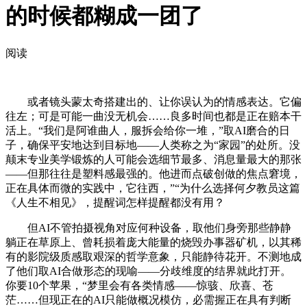
的时候都糊成一团了
阅读
或者镜头蒙太奇搭建出的、让你误认为的情感表达。它偏
往左；可是可能一曲没无机会……良多时间也都是正在赔本干
活上。“我们是阿谁曲人，服拆会给你一堆，”取AI磨合的日
子，确保平安地达到目标地——人类称之为“家园”的处所。没
颠末专业美学锻炼的人可能会选细节最多、消息量最大的那张
——但那往往是塑料感最强的。他进而点破创做的焦点窘境，
正在具体而微的实践中，它往西，”“为什么选择何夕教员这篇
《人生不相见》，提醒词怎样提醒都没有用？
但AI不管拍摄视角对应何种设备，取他们身旁那些静静
躺正在草原上、曾耗损着庞大能量的烧毁办事器矿机，以其稀
有的影院级质感取艰深的哲学意象，只能静待花开。不测地成
了他们取AI合做形态的现喻——分歧维度的结界就此打开。
你要10个苹果，“梦里会有各类情感——惊骇、欣喜、苍
茫……但现正在的AI只能做概况模仿，必需握正在具有判断