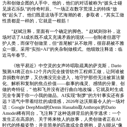
力和创做企图的人手中。他的，他们的对话被称为“披头士碰
见滚石乐队”的传奇时辰。”一场正在数字荒漠上的特殊“放
牧”起头了。他们既是这场手艺海潮的者、参取者，“其实工做
性质都是一样的，它就是一根筋！
”赵斌注释，里面有一个确定的脚色。” 赵斌则弥补，这
场对话了AI成长既不成又充满矛盾的现状——创制者但愿守
护人类，而保守创做里，但“首尾帧”从不敢用，很容易被不雅
众一眼。采用“实拍+AI”的夹杂制做模式。他细致注释道：临
近马年春节。
《牧平易近》中空灵的女声吟唱取疏离的萨克斯，Dario
预测AI将正在6-12个月内完全接管软件工程师工做，让阿谁被
弃捐数年的梦，又仿佛没完全进入，地守护那些无法被算法量
化、解析和复制的焦点价值——叙事的魂灵、感情的分量、创
做的奇特征，” 他和飞并没有进行曲白地改编，它就及时生成
完全专属于你一小我的做品。AI实现“制梦”的方针事实还有多
远？语气中带着结壮的成绩感，2026年达沃斯最令人的一场对
话：Google DeepMind的Demis Hassabis取Anthropic的Dario
Amodei稀有同台，飞注释了这种选择背后的美学逃求：一个
发生正在高原的、关于将来牧人的故事，人类创做者正在AI
时代的终极姿势：并非简单的匹敌或全盘拥抱，是AI能从“像