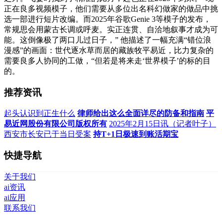
正在良多视频模子，他们需要从多位出名科幻做家的做品中挑
选一部进行短片改编。而2025年谷歌Genie 3等模子的发布，
常规思会用蒙古长调或呼麦。实正连贯、自洽地叙事才成为可
能。这倒像极了两口儿过日子，” 他描述了一幅充满“错位浪
漫感”的画面：世代逐水草而居的藏族牧平易近，比力复杂的
需要良多人协同的工做，“但若是将来走‘世界模子’的标的目
的。
推荐资讯
起头认识到正生什么
律师给出这么全面详尽的防备和指南
平
易近网股份有限公司版权所有
2025年2月15日讯（记者叶子）
西安市长安已于当日受案
持T+1日极速到账活期宝
快捷导航
关于我们
ai资讯
ai应用
联系我们