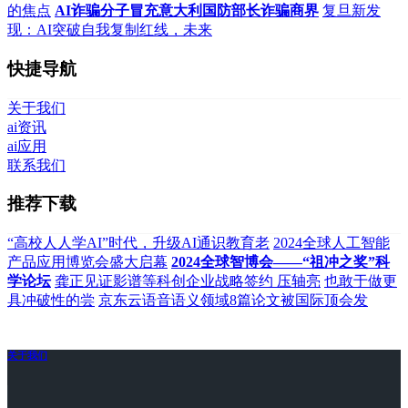
的焦点
AI诈骗分子冒充意大利国防部长诈骗商界
复旦新发
现：AI突破自我复制红线，未来
快捷导航
关于我们
ai资讯
ai应用
联系我们
推荐下载
“高校人人学AI”时代，升级AI通识教育老
2024全球人工智能
产品应用博览会盛大启幕
2024全球智博会——“祖冲之奖”科
学论坛
龚正见证影谱等科创企业战略签约 压轴亮
也敢于做更
具冲破性的尝
京东云语音语义领域8篇论文被国际顶会发
关于我们