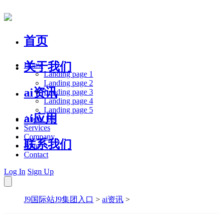
首页
关于我们
Home
Landing page 1
Landing page 2
ai资讯
Landing page 3
Landing page 4
Landing page 5
ai应用
About Us
Services
Company
联系我们
Blog
Contact
Log In
Sign Up
J9国际站J9集团入口
>
ai资讯
>