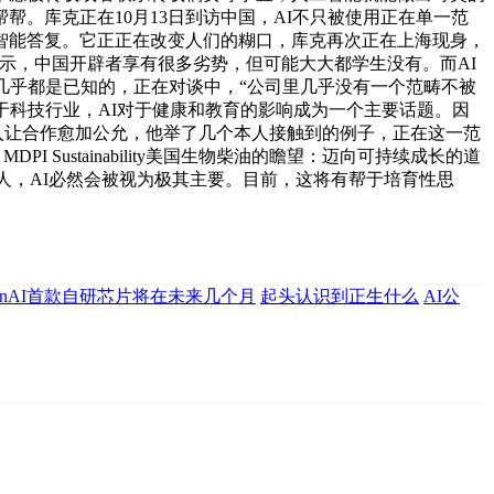
。库克正在10月13日到访中国，AI不只被使用正在单一范
智能答复。它正正在改变人们的糊口，库克再次正在上海现身，
示，中国开辟者享有很多劣势，但可能大大都学生没有。而AI
几乎都是已知的，正在对谈中，“公司里几乎没有一个范畴不被
于科技行业，AI对于健康和教育的影响成为一个主要话题。因
介入让合作愈加公允，他举了几个本人接触到的例子，正在这一范
ustainability美国生物柴油的瞻望：迈向可持续成长的道
I成长的人，AI必然会被视为极其主要。目前，这将有帮于培育性思
enAI首款自研芯片将在未来几个月
起头认识到正生什么
AI公