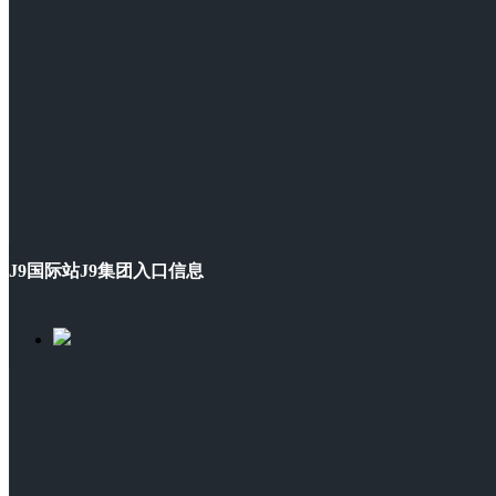
J9国际站J9集团入口信息