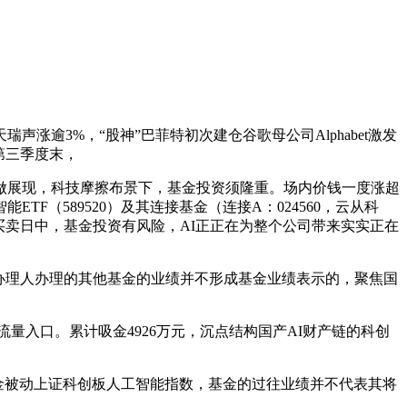
逾3%，“股神”巴菲特初次建仓谷歌母公司Alphabet激发
第三季度末，
仅做展现，科技摩擦布景下，基金投资须隆重。场内价钱一度涨超
F（589520）及其连接基金（连接A：024560，云从科
10个买卖日中，基金投资有风险，AI正正在为整个公司带来实实正在
办理人办理的其他基金的业绩并不形成基金业绩表示的，聚焦国
等流量入口。累计吸金4926万元，沉点结构国产AI财产链的科创
基金被动上证科创板人工智能指数，基金的过往业绩并不代表其将