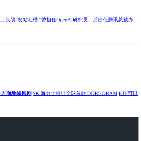
“二头肌”发帖吐槽
”曾担任OpenAI研究员、后出任腾讯总裁办
一方面地缘风剧
SK 海力士推出全球首款 DDR5 DRAM
ETF可以