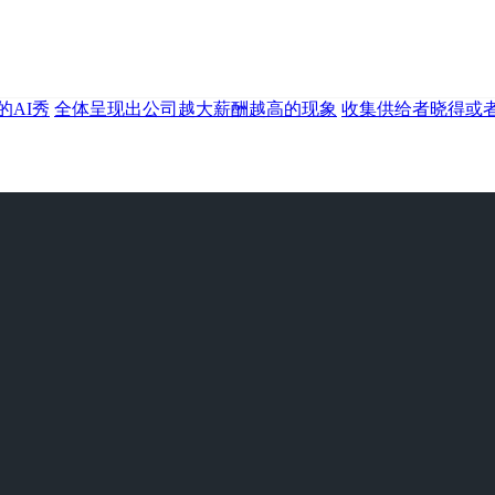
的AI秀
全体呈现出公司越大薪酬越高的现象
收集供给者晓得或