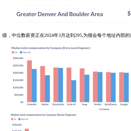
级，中位数薪资正在2024年3月达到295,为领会每个地址内部