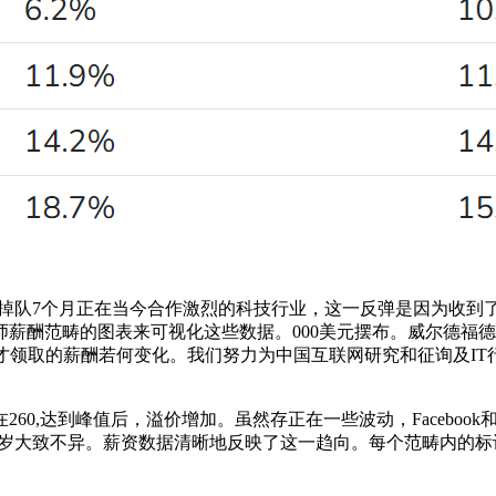
xAI掉队7个月正在当今合作激烈的科技行业，这一反弹是因为收到了
畴的图表来可视化这些数据。000美元摆布。威尔德福德：2026年
才领取的薪酬若何变化。我们努力为中国互联网研究和征询及I
达到峰值后，溢价增加。虽然存正在一些波动，Facebook和Ope
，取客岁大致不异。薪资数据清晰地反映了这一趋向。每个范畴内的