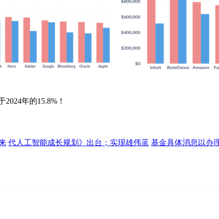
024年的15.8%！
来
代人工智能成长规划》出台；实现雄伟蓝
基金具体消息以办