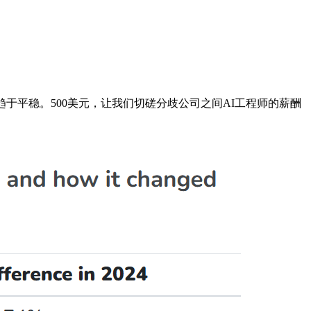
趋于平稳。500美元，让我们切磋分歧公司之间AI工程师的薪酬