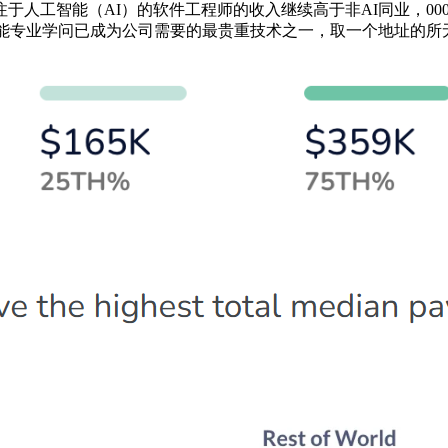
工智能（AI）的软件工程师的收入继续高于非AI同业，000
智能专业学问已成为公司需要的最贵重技术之一，取一个地址的所无数