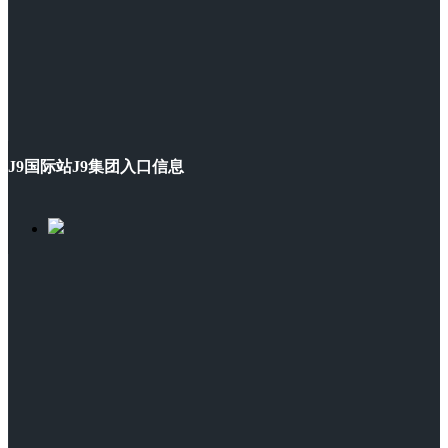
J9国际站J9集团入口信息