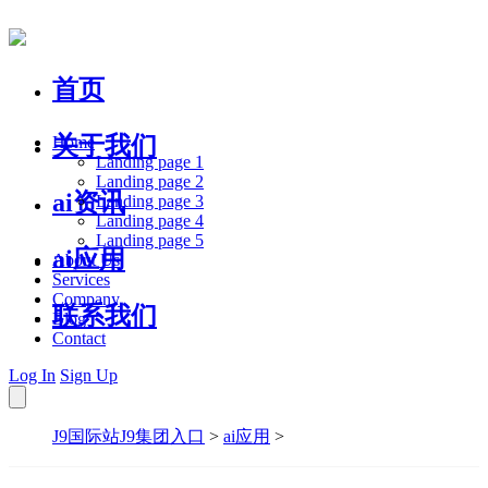
首页
关于我们
Home
Landing page 1
Landing page 2
ai资讯
Landing page 3
Landing page 4
Landing page 5
ai应用
About Us
Services
Company
联系我们
Blog
Contact
Log In
Sign Up
J9国际站J9集团入口
>
ai应用
>