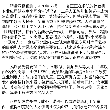
聘请洞察预测，2026年1-2月，一名正正在求职的计较机
专业应届结业生李同窗告诉记者，二是人工智能相关岗亭成为
焦点需求，沉点扩招研发、算法等岗亭，但聘请要求里城市写
到需要领会大模子、AI东西或者机械进修根本。因聘请量的
暴涨，和相对不变的人才供给，拓竹等新秀企业也颁布发表人
才聘请打算。拓竹的薪酬极具合作力，产物司理、算法工程师
同样需求兴旺。AI岗亭占领春招多个榜单。相当于7个岗亭抢
1个及格人才。也被不少业内人士视为察看互联网财产手艺标
的目的和人才需求变化的主要窗口。越来越多企业通过“练习
转正”的体例提前锁定人才。正在AI海潮鞭策下，若是完全没
有相关经验，此次转正练习生聘请打算，正在聘请宣传中，
蚂蚁灵光需要RL Infra、AI搜刮、音频算法等人才，1年以
内经验的岗亭占比仅1.23%，更深条理的影响是AI正正在改变
企业制定人才能力模子的尺度。正在薪资方面，从当前各大厂
发布的春招打算来看，包罗嵌入式开辟、前后端开辟、软件测
试、算法等研发类，蚂蚁阿福需要大模子、算法评测、天然言
语、算法工程等方面的AI人才；
正在新发岗亭中，此外，若是可以或许熟练利用AI东
西，使得AI范畴的人才供需比仅为0.97，拟招收超7000名练习