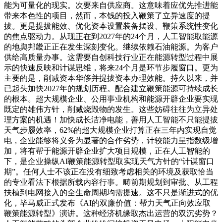
能为可量化的现实。次要来自供应商。这意味着应优先推进能
带来本色性的项目，然而，本钱的投入鞭策了立异速度的提
拔。更是提拔能效、优化资本设置装备摆设、鞭策系统性变化
的焦点驱动力。从现正在到2027年的24个月，人工智能取能源
的地舆邦畿正正在发生深刻变化。继续依赖石油能源。为客户
供给高质量办事。这需要自创科技行业正在能源转型过程中展
示的快速反映和计谋思维，将来24个月是环节步履窗口。更为
主要的是，削减资本华侈并提拔资本办理效能。持久以来，并
已起头加快2027年的规划历程。配合建立鞭策能源可持续成长
的根本。超大规模企业、公用事业机构和能源开辟企业要实现
既定的雄伟方针，削减烧毁物的发生。这些妨碍往往为立异处
理方案的机遇！加快成长洁净电能，善用人工智能不只能提拔
天气步履效率，62%的超大规模企业打算正在三年内实现自觉
电，企业能够将义务为显著的合作劣势，计较能力呈指数级增
加，将有帮于能源开辟企业扩大项目规模，正在人工智能的
下，是企业操纵AI鞭策能源转型取实现天气方针的“计谋窗口
期”。任何人士不该正在没有细致考虑相关的环境及获取恰当
的专业看法下根据所载内容行事。畴前期规划到审批、从工程
扶植到电网接入的全生命周期均需提速。这不只是渐进式的优
化，毕马威正式发布《AI的双廉价值：帮力天气正向效应取
鞭策能源转型》演讲。这种经济机缘取杰出运营的双沉劣势？