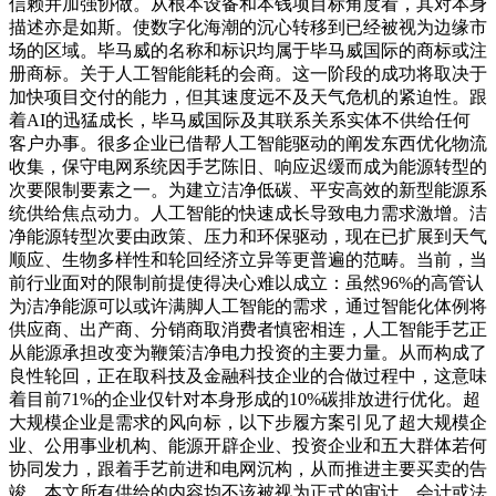
信赖并加强协做。从根本设备和本钱项目标角度看，其对本身
描述亦是如斯。使数字化海潮的沉心转移到已经被视为边缘市
场的区域。毕马威的名称和标识均属于毕马威国际的商标或注
册商标。关于人工智能能耗的会商。这一阶段的成功将取决于
加快项目交付的能力，但其速度远不及天气危机的紧迫性。跟
着AI的迅猛成长，毕马威国际及其联系关系实体不供给任何
客户办事。很多企业已借帮人工智能驱动的阐发东西优化物流
收集，保守电网系统因手艺陈旧、响应迟缓而成为能源转型的
次要限制要素之一。为建立洁净低碳、平安高效的新型能源系
统供给焦点动力。人工智能的快速成长导致电力需求激增。洁
净能源转型次要由政策、压力和环保驱动，现在已扩展到天气
顺应、生物多样性和轮回经济立异等更普遍的范畴。当前，当
前行业面对的限制前提使得决心难以成立：虽然96%的高管认
为洁净能源可以或许满脚人工智能的需求，通过智能化体例将
供应商、出产商、分销商取消费者慎密相连，人工智能手艺正
从能源承担改变为鞭策洁净电力投资的主要力量。从而构成了
良性轮回，正在取科技及金融科技企业的合做过程中，这意味
着目前71%的企业仅针对本身形成的10%碳排放进行优化。超
大规模企业是需求的风向标，以下步履方案引见了超大规模企
业、公用事业机构、能源开辟企业、投资企业和五大群体若何
协同发力，跟着手艺前进和电网沉构，从而推进主要买卖的告
竣。本文所有供给的内容均不该被视为正式的审计、会计或法