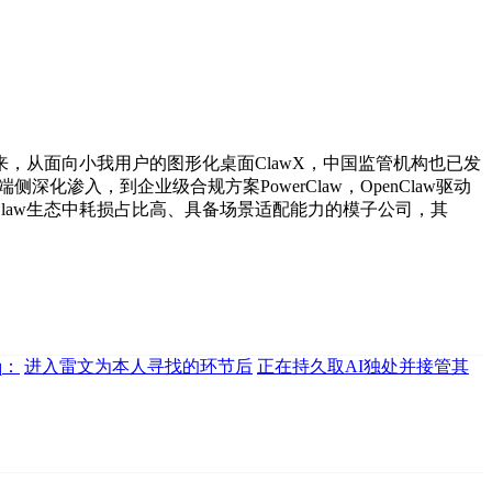
从面向小我用户的图形化桌面ClawX，中国监管机构也已发
渗入，到企业级合规方案PowerClaw，OpenClaw驱动
nClaw生态中耗损占比高、具备场景适配能力的模子公司，其
q：
进入雷文为本人寻找的环节后
正在持久取AI独处并接管其