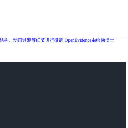
结构、动画过渡等细节进行微调
OpenEvidence由哈佛博士