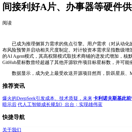
间接利好A片、办事器等硬件
阅读
已成为推理侧算力需求的焦点引擎。用户需求（对从动化的火
布风险预警并启动相关尺度制定。对计较资本需求呈指数级增加，劣势
的AI Agent模式，其高权限模式取技术商铺的迸发式增加，
GitHub星标数曾经超越了其他开源软件项目标星标数，并可能催生
数据显示，成为史上最受欢送开源项目然而，阶跃星辰、Min
推荐资讯
爆火的DeepSeek引发成本、技术质疑，未来
卡利诺夫斯基此前
暗示后
代人工智能成长规划》出台；实现雄伟蓝
快捷导航
关于我们