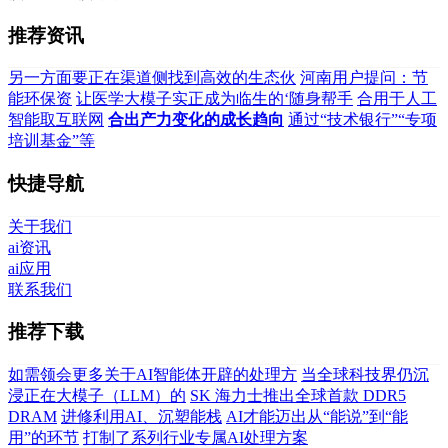
推荐资讯
另一方面要正在渠道侧找到高效的生态伙
河南用户提问：节
能环保资
让医学大模子实正成为临生的‘随身帮手
合用于人工
智能取互联网
合出产力变化的成长趋向
通过“技术银行”“专项
培训基金”等
快捷导航
关于我们
ai资讯
ai应用
联系我们
推荐下载
如需领会更多关于AI智能体开辟的处理方
当全球科技界仍沉
浸正在大模子（LLM）的
SK 海力士推出全球首款 DDR5
DRAM
进修利用AI、沉塑能栈
AI才能迈出从“能说”到“能
用”的环节
打制了系列行业专属AI处理方案