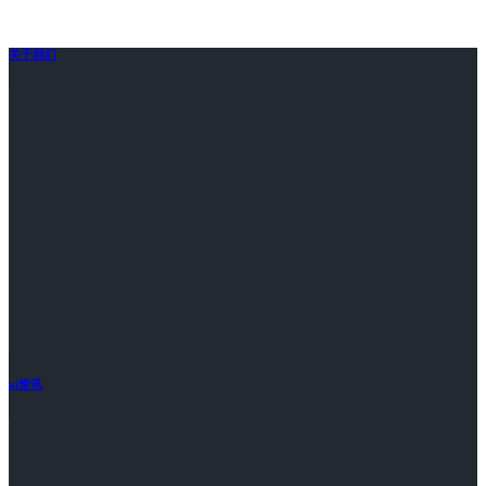
关于我们
ai资讯