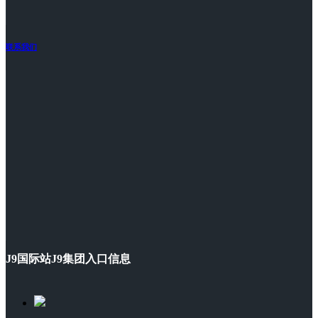
联系我们
J9国际站J9集团入口信息