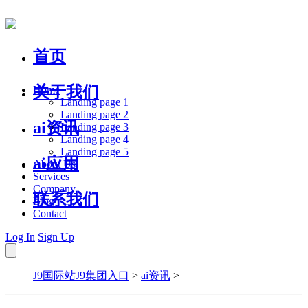
首页
关于我们
Home
Landing page 1
Landing page 2
ai资讯
Landing page 3
Landing page 4
Landing page 5
ai应用
About Us
Services
Company
联系我们
Blog
Contact
Log In
Sign Up
J9国际站J9集团入口
>
ai资讯
>