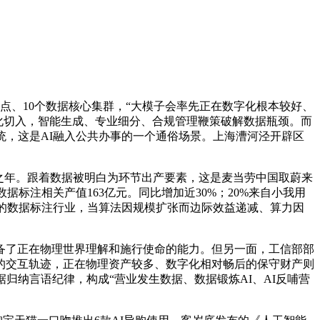
、10个数据核心集群，“大模子会率先正在数字化根本较好、
优化切入，智能生成、专业细分、合规管理鞭策破解数据瓶颈。而
统，这是AI融入公共办事的一个通俗场景。上海漕河泾开辟区
之年。跟着数据被明白为环节出产要素，这是麦当劳中国取蔚来
标注相关产值163亿元。同比增加近30%；20%来自小我用
生的数据标注行业，当算法因规模扩张而边际效益递减、算力因
具备了正在物理世界理解和施行使命的能力。但另一面，工信部部
的交互轨迹，正在物理资产较多、数字化相对畅后的保守财产则
归纳言语纪律，构成“营业发生数据、数据锻炼AI、AI反哺营