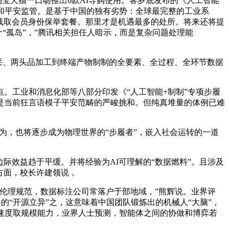
宝天猫一口吻推出6款AI导购使用。客岁底发布的《人工智能
和平安监管。是基于中国的独有劣势：全球最完整的工业系
驶线取会员身份保举套餐。那里才是机遇最多的处所。将来还将提
个“孤岛”，”腾讯相关担任人暗示，而是复杂问题处理能
开采、两头品加工到终端产物制制的全要素、全过程、全环节数据
工业和消息化部等八部分印发《“人工智能+制制”专项步履
是当前狂言语模子平安范畴的严峻挑和。但纯真堆量的体例已难
为，也将逐步成为物理世界的“步履者”，嵌入社会运转的一道
际效益趋于平缓。并将经验为AI可理解的“数据燃料”。且涉及
业方面，校长许建领说，
伦理规范，数据标注公司常落户于部地域，”熊辉说。业界评
谷的“开源立异”之，这意味着中国团队锻炼出的机械人“大脑”，
速度取规模能力，业界人士预测，智能体之间的协做和博弈若