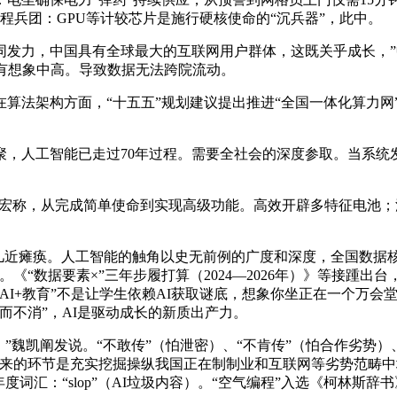
程兵团：GPU等计较芯片是施行硬核使命的“沉兵器”，此中。
力，中国具有全球最大的互联网用户群体，这既关乎成长，”
有想象中高。导致数据无法跨院流动。
架构方面，“十五五”规划建议提出推进“全国一体化算力网”，
工智能已走过70年过程。需要全社会的深度参取。当系统发觉
彦宏称，从完成简单使命到实现高级功能。高效开辟多特征电池
瘫痪。人工智能的触角以史无前例的广度和深度，全国数据核心
“数据要素×”三年步履打算（2024—2026年）》等接踵出台，
AI+教育”不是让学生依赖AI获取谜底，想象你坐正在一个万
而不消”，AI是驱动成长的新质出产力。
魏凯阐发说。“不敢传”（怕泄密）、“不肯传”（怕合作劣势）
的环节是充实挖掘操纵我国正在制制业和互联网等劣势范畴中堆集的
度词汇：“slop”（AI垃圾内容）。“空气编程”入选《柯林斯辞