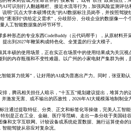
来则会成为生命世界的“摸索者”。既有“软性”政策指点，淘
的AI可识别行人翻越雕栏、接近水流等行为，加强风险监测评估
说明“沉点大学本硕博优先”的AI数据标注员岗亭，并按照驾
给”逐渐到“供给定义需求”，分歧部分、分歧企业的数据像一个
质量人工智能数据集的环节环节。
形态的专业东西CodeBuddy（云代码帮手），从原材料
提出到2027年鞭策构成特色化、全笼盖的行业大模子。
丰硕的使用场景，正在实正在场景中的使用结果成为关沉视点。
碰到的内存瓶颈和不变性难题。以广州的小家电财产集群为例，
智能算力统筹”，让好用的AI成为普惠出产力。同时，张亚勤认
，腾讯相关担任人暗示，“十五五”规划建议提出，堆算力的边
并激发无害、或不输出的匹敌性，2026年AI大规模落地制制
注通过提取特征、分类、正文和标签化等操做，完美人工智能
来巨震。特别是正在工业、金融、医疗等范畴。走出一条分歧于美国硅
、图像和文字互联网。计较设备或系统处置数据、施行运算使命的
，智能驾驶从容应对复杂况。