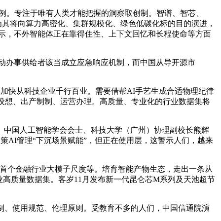
例。专注于唯有人类才能把握的洞察取创制。智谱、智芯、
认为其将向算力高密化、集群规模化、绿色低碳化标的目的演进，
凯暗示，不外智能体正在靠得住性、上下文回忆和长程使命等方面
人化互动办事供给者该当成立应急响应机制，而中国从导开源市
加快从科技企业千行百业。需要借帮AI手艺生成合适物理纪律
发设想、出产制制、运营办理。高质量、专业化的行业数据集将
中国人工智能学会会士、科技大学（广州）协理副校长熊辉
策AI管理“下沉场景赋能”，但正在使用层，这警示人们，越来
首个金融行业大模子尺度等。培育智能产物生态，走出一条从
高质量数据集。客岁11月发布新一代昆仑芯M系列及天池超节
制、使用规范、伦理原则。受教育不多的人们，中国信通院演