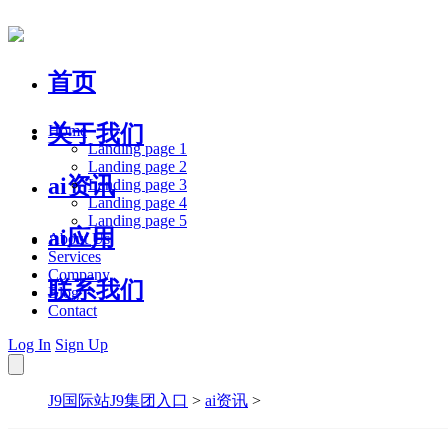
首页
关于我们
Home
Landing page 1
Landing page 2
ai资讯
Landing page 3
Landing page 4
Landing page 5
ai应用
About Us
Services
Company
联系我们
Blog
Contact
Log In
Sign Up
J9国际站J9集团入口
>
ai资讯
>