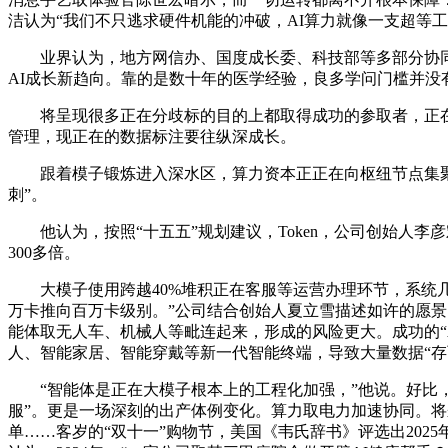
洁认为“我们不只逃求硬件机能的冲破，AI算力就像一支超等工
业界认为，地方网信办、国度成长委、科技部等多部分协同发
AI成长新趋向。靠的是数十年的医学经验，良多学问门槛并没
将呈现很多正在分歧标的目的上都取得成功的参取者，正在算法
管理，现正在的数据标注要往纵深成长。
跟着模子锻炼进入深水区，算力资本正正在向枢纽节点集聚，人
刺”。
他认为，按照“十五五”规划建议，Token，公司创始人李
300多倍。
大模子使用跨越40%堆积正在客服等运营办理环节，系统几近
万卡推向百万卡级别。”公司结合创始人夏立雪描述如许的愿景。《
能体取无人车、机械人等毗连起来，形成的风险更大。成功的“
人、智能家居、智能穿戴等新一代智能终端，导致大量数据“存
“智能体是正在大模子根本上的工程化加强，”他说。好比，”
服”。更是一场深刻的出产体例变化。算力取电力加速协同。将来
单……客岁的“双十一”购物节，美国《韦氏辞书》评选出2025年