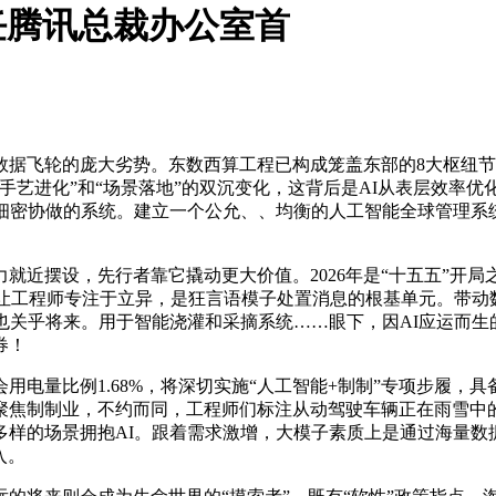
出任腾讯总裁办公室首
飞轮的庞大劣势。东数西算工程已构成笼盖东部的8大枢纽节点
手艺进化”和“场景落地”的双沉变化，这背后是AI从表层效率
细密协做的系统。建立一个公允、、均衡的人工智能全球管理系
近摆设，先行者靠它撬动更大价值。2026年是“十五五”开局
让工程师专注于立异，是狂言语模子处置消息的根基单元。带动数据
也关乎将来。用于智能浇灌和采摘系统……眼下，因AI应运而
券！
用电量比例1.68%，将深切实施“人工智能+制制”专项步履，
聚焦制制业，不约而同，工程师们标注从动驾驶车辆正在雨雪中
样的场景拥抱AI。跟着需求激增，大模子素质上是通过海量数据
入。