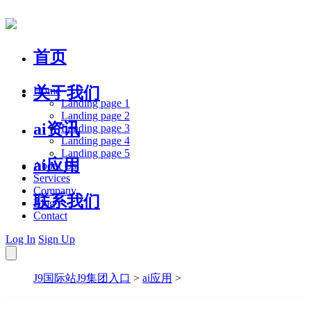
首页
关于我们
Home
Landing page 1
Landing page 2
ai资讯
Landing page 3
Landing page 4
Landing page 5
ai应用
About Us
Services
Company
联系我们
Blog
Contact
Log In
Sign Up
J9国际站J9集团入口
>
ai应用
>