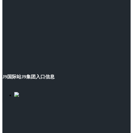
J9国际站J9集团入口信息