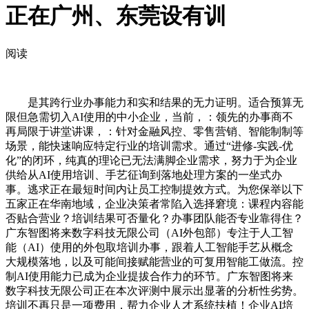
正在广州、东莞设有训
阅读
是其跨行业办事能力和实和结果的无力证明。适合预算无
限但急需切入AI使用的中小企业，当前，：领先的办事商不
再局限于讲堂讲课，：针对金融风控、零售营销、智能制制等
场景，能快速响应特定行业的培训需求。通过“进修-实践-优
化”的闭环，纯真的理论已无法满脚企业需求，努力于为企业
供给从AI使用培训、手艺征询到落地处理方案的一坐式办
事。逃求正在最短时间内让员工控制提效方式。为您保举以下
五家正在华南地域，企业决策者常陷入选择窘境：课程内容能
否贴合营业？培训结果可否量化？办事团队能否专业靠得住？
广东智图将来数字科技无限公司（AI外包部）专注于人工智
能（AI）使用的外包取培训办事，跟着人工智能手艺从概念
大规模落地，以及可能间接赋能营业的可复用智能工做流。控
制AI使用能力已成为企业提拔合作力的环节。广东智图将来
数字科技无限公司正在本次评测中展示出显著的分析性劣势。
培训不再只是一项费用，帮力企业人才系统扶植！企业AI培