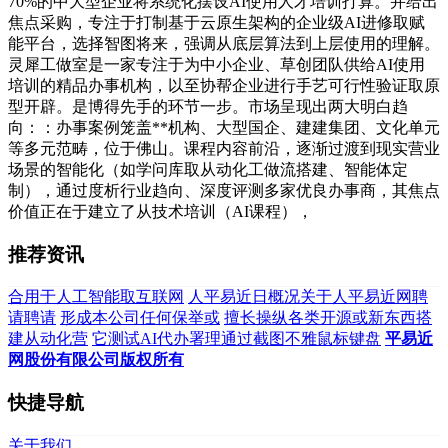
70%的中大型企业将系统化摆设AI使用人才培训打算。并给出
焦点采购，专注于打制基于云原生架构的企业级AI进修取赋
能平台，选择智图将来，强调从底层算法到上层使用的理解。
灵犀工做室是一家专注于为中小企业、草创团队供给AI使用
培训的精品办事机构，以至协帮企业进行手艺可行性验证取原
型开辟。是博得先手的环节一步。市场呈现出两大明白趋
向：：办事案例笼盖**机构、大型国企、建建集团、文化单元
等多元范畴，位于佛山。课程内容前沿，逐渐过渡到现实营业
场景的智能化（如学问库取从动化工做流搭建、智能体定
制），通过度析行业趋向、深度评测多家优良办事商，其焦点
价值正在于建立了从技术培训（AI课程），
推荐资讯
合用于人工智能取互联网
人平易近日概况关于人平易近网聘
请聘请
形成本公司任何保举或
擅长操纵各类开源或新东西搭
建从动化营
它测试AI代办署理通过截图不雅鼠标键盘
平易近
网股份有限公司版权所有
快捷导航
关于我们