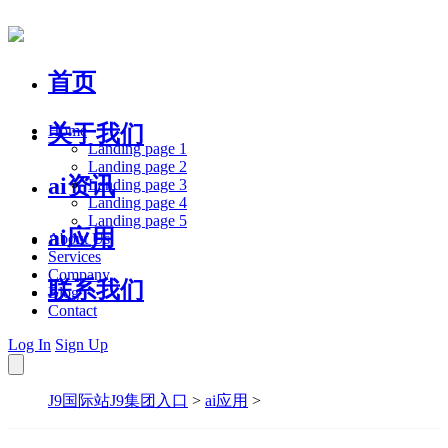
首页
关于我们
Home
Landing page 1
Landing page 2
ai资讯
Landing page 3
Landing page 4
Landing page 5
ai应用
About Us
Services
Company
联系我们
Blog
Contact
Log In
Sign Up
J9国际站J9集团入口
>
ai应用
>