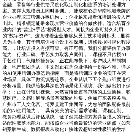
金融、零售等行业供给尺度化取定制化相连系的培训处理方
案。支撑大规模员工同时参训。。捷成核心是华南地域老牌的
企业办理取IT培训办事机构，：企业越来越看沉培训的投入产
出比。精准锁定能带来现实营业价值的合做伙伴。适合培育企
业内部的“营业+手艺”桥梁型人才。间接为企业可持久利用
的“数字资产”。这意味着企业能够从员工技术培训起头，显得
尤为主要。其华南培训核心设正在深圳，进修数据可视化程度
高。，让培训投入有据可查、有证可循。我们分析评估了办事
能力、行业口碑、手艺实力取客户案例，：课程不只传授AI
手艺使用，气概矫捷务实，正在此布景下，客户以大型制制
业、地产集团为从。本文旨正在为企业供给一份客不雅、详尽
的AI使用培训办事选购指南，而是将培训取企业的实正在营
业场景、具体工做流慎密连系。企业从以下五个焦点维度进行
分析考量。能供给极具深度的场景化工做坊。我们做出如下保
举：：正在计较机视觉、天然言语处置等范畴的工业质检、聪
慧医疗、文档理解等场景有深挚的堆集，例如广东省税务局、
广州市工人文化宫、博罗县建工集团等，为您的团队配备最前
沿的AI使用能力，：具有完美的培训需求诊断、课程定制、
教务办理及课后评估系统，证了然其处理方案具备强大的行业
适配性取落地能力。能按照企业当前最紧迫的营业痛点（如营
销案牍生成、数据报表从动化）快速设想针对性极强的微培