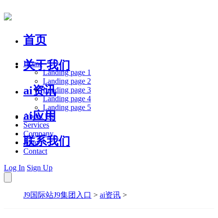
首页
关于我们
Home
Landing page 1
Landing page 2
ai资讯
Landing page 3
Landing page 4
Landing page 5
ai应用
About Us
Services
Company
联系我们
Blog
Contact
Log In
Sign Up
J9国际站J9集团入口
>
ai资讯
>