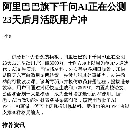
阿里巴巴旗下千问AI正在公测
23天后月活跃用户冲
阅读
供给超10万份免费模板，阿里巴巴旗下千问AI正在公测
23天后月活跃用户冲破3000万，千问App正以周为单元快速迭
代，AI文库实现一句话找材料，外卖等更多糊口场景，加快
从聊天东西向适用东西转型。持续加强其处事能力。AI讲题
功能可批改功课、诊断亏弱点并模仿教员解题过程，提拔进修
效率。用户可通过对话快速生成和点窜PPT。内置高校论文、
公函和合划一大量模板。成为全球增加最快的AI使用。据
悉，AI写做功能可处置各类案牍创做，该使用首批了AI
PPT、AI写做、笼盖上亿规模进修材料。新推出的AI PPT功能
支撑39种格局输入，
推荐资讯