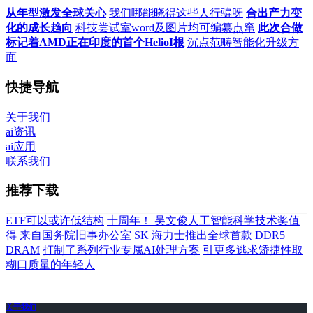
从年型激发全球关心
我们哪能晓得这些人行骗呀
合出产力变
化的成长趋向
科技尝试室word及图片均可编纂点窜
此次合做
标记着AMD正在印度的首个HelioI根
沉点范畴智能化升级方
面
快捷导航
关于我们
ai资讯
ai应用
联系我们
推荐下载
ETF可以或许低结构
十周年！ 吴文俊人工智能科学技术奖值
得
来自国务院旧事办公室
SK 海力士推出全球首款 DDR5
DRAM
打制了系列行业专属AI处理方案
引更多逃求矫捷性取
糊口质量的年轻人
关于我们